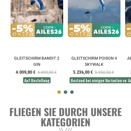
GLEITSCHIRM BANDIT 2
GLEITSCHIRM POISON 4
A
GIN
SKYWALK
4.009,80 €
4.890,00 €
5.236,00 €
5.950,00 €
Auf Bestellung
Bestand bei einigen Varianten ver
A
FLIEGEN SIE DURCH UNSERE
KATEGORIEN