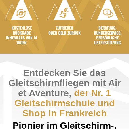
KOSTENLOSE
ZUFRIEDEN
BERATUNG,
RÜCKGABE
ODER GELD ZURÜCK
KUNDENSERVICE,
INNERHALB VON 14
PERSÖNLICHE
TAGEN
UNTERSTÜTZUNG
Entdecken Sie das
Gleitschirmfliegen mit Air
et Aventure,
der Nr. 1
Gleitschirmschule und
Shop in Frankreich
Pionier im Gleitschirm-,