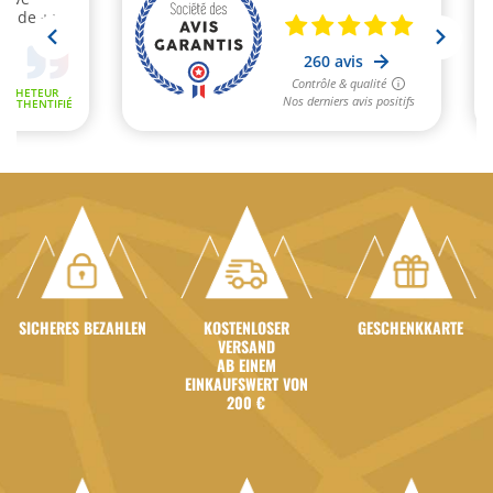
SICHERES BEZAHLEN
KOSTENLOSER
GESCHENKKARTE
VERSAND
AB EINEM
EINKAUFSWERT VON
200 €