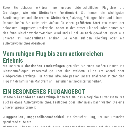
Bevor Sie abheben, erklären Ihnen unsere leidenschaftlichen Fluglehrer die
Grundlagen,
wie ein Gleitschirm funktioniert
. Sie lernen die wichtigsten
Ausrüstungsbestandteile kennen:
Gleitschirm
, Gurtzeug, Rettungsschirm und Leinen…
Danach helfen Sie aktiv beim Aufbau für einen
geführten Start
von einem der
schönsten Fluggebiete Frankreichs. Schon in den ersten Flugsekunden spüren Sie
das feine Gleichgewicht zwischen Wind und Flügel. Je nach gewählter Option aus
unseren
11 Tandemflügen
erleben Sie einen ruhigen Gleitflug oder ein
außergewöhnliches Abenteuer.
Vom ruhigen Flug bis zum actionreichen
Erlebnis
Mit unseren
6 klassischen Tandemflügen
genießen Sie einen sanften Einstieg ins
Gleitschirmfliegen: Panoramaflüge über den Wäldern, Flüge am Abend oder
kindgerechte Erstflüge. Für Adrenalinfreunde passen unsere erfahrenen Piloten den
Flug mit dynamischen Manövern an – natürlich mit höchster Sicherheit.
EIN BESONDERES FLUGANGEBOT
Unsere
5 besonderen Tandemflüge
laden Sie ein, das Alltägliche zu verlassen. Sie
suchen etwas Außergewöhnliches, Festliches oder Intensives? Dann wählen Sie eine
unserer Spezialformeln:
Junggesellen-/Junggesellinnenabschied
: ein festlicher Flug, um mit Freunden
gebührend zu feiern.