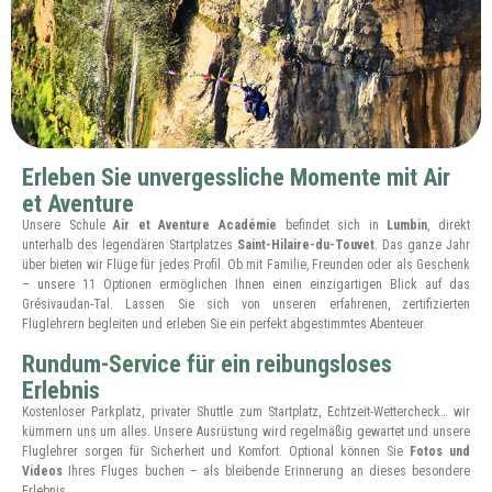
Erleben Sie unvergessliche Momente mit Air
et Aventure
Unsere Schule
Air et Aventure Académie
befindet sich in
Lumbin
, direkt
unterhalb des legendären Startplatzes
Saint-Hilaire-du-Touvet
. Das ganze Jahr
über bieten wir Flüge für jedes Profil. Ob mit Familie, Freunden oder als Geschenk
– unsere 11 Optionen ermöglichen Ihnen einen einzigartigen Blick auf das
Grésivaudan-Tal. Lassen Sie sich von unseren erfahrenen, zertifizierten
Fluglehrern begleiten und erleben Sie ein perfekt abgestimmtes Abenteuer.
Rundum-Service für ein reibungsloses
Erlebnis
Kostenloser Parkplatz, privater Shuttle zum Startplatz, Echtzeit-Wettercheck… wir
kümmern uns um alles. Unsere Ausrüstung wird regelmäßig gewartet und unsere
Fluglehrer sorgen für Sicherheit und Komfort. Optional können Sie
Fotos und
Videos
Ihres Fluges buchen – als bleibende Erinnerung an dieses besondere
Erlebnis.