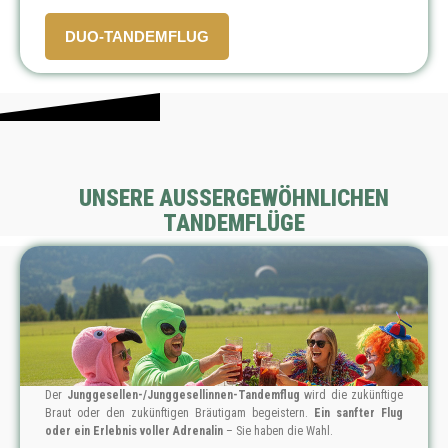
PREIS:
169 € / 2 Flüge
DUO-TANDEMFLUG
UNSERE AUSSERGEWÖHNLICHEN
TANDEMFLÜGE
Der
Junggesellen-/Junggesellinnen-Tandemflug
wird die zukünftige
Braut oder den zukünftigen Bräutigam begeistern.
Ein sanfter Flug
oder ein Erlebnis voller Adrenalin
– Sie haben die Wahl.