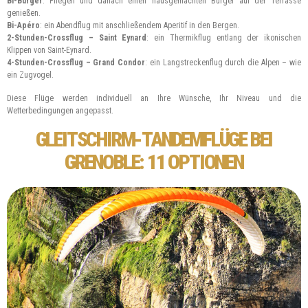
Bi-Burger
: Fliegen und danach einen hausgemachten Burger auf der Terrasse
genießen.
Bi-Apéro
: ein Abendflug mit anschließendem Aperitif in den Bergen.
2-Stunden-Crossflug – Saint Eynard
: ein Thermikflug entlang der ikonischen
Klippen von Saint-Eynard.
4-Stunden-Crossflug – Grand Condor
: ein Langstreckenflug durch die Alpen – wie
ein Zugvogel.
Diese Flüge werden individuell an Ihre Wünsche, Ihr Niveau und die
Wetterbedingungen angepasst.
GLEITSCHIRM-TANDEMFLÜGE BEI
GRENOBLE: 11 OPTIONEN