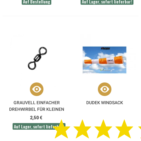
Auf Bestellung
Auf Lager, sofort lieferbar!
GRAUVELL EINFACHER
DUDEK WINDSACK
DREHWIRBEL FÜR KLEINEN
WINDSACK
2,50 €
Auf Lager, sofort lieferbar!