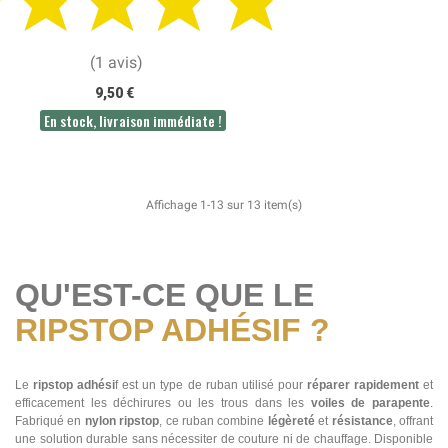
(1 avis)
9,50 €
En stock, livraison immédiate !
Affichage 1-13 sur 13 item(s)
QU'EST-CE QUE LE
RIPSTOP ADHÉSIF ?
Le
ripstop adhési
f est un type de ruban utilisé pour
réparer rapidement
et
efficacement les déchirures ou les trous dans les
voiles de parapente
.
Fabriqué en
nylon ripstop
, ce ruban combine
légèreté
et
résistance
, offrant
une solution durable sans nécessiter de couture ni de chauffage. Disponible