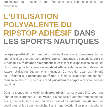
spécialiste
pour savoir si une réparation plus importante n’est pas
nécessaire.
L'UTILISATION
POLYVALENTE DU
RIPSTOP ADHÉSIF
DANS
LES SPORTS NAUTIQUES
Le
ripstop adhésif
, bien que principalement associé au
parapente
, trouve
une utilisation étendue dans
divers sports nautiques
, y compris la
voile
et
le bateau. Sa
résistance exceptionnelle
et sa facilité d'application en font un
choix idéal pour la
réparation rapide et efficace
de voiles de bateaux, de
kayaks, et d'autres équipements nautiques. Ce type de ruban est fabriqué
pour
résister
aux
conditions extrêmes
, y compris l'exposition prolongée à
l'eau salée et aux UV, ce qui le rend
parfaitement adapté
à l'environnement
maritime.
Dans le monde de la
voile
, le
ripstop adhésif
est souvent utilisé pour des
réparations d'urgence sur les
voiles
. Sa capacité à adhérer fermement aux
tissus, même lorsqu'ils sont humides, permet de
colmater rapidement
les
déchirures et les trous, empêchant ainsi une détérioration plus importante.