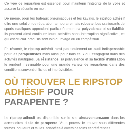
Ce type de réparation est essentiel pour maintenir l'intégrité de la
voile
et
assurer la sécurité en mer.
De même, pour les bateaux pneumatiques et les kayaks, le
ripstop adhésif
offre une solution de réparation temporaire mais
robuste
. Les pratiquants de
sports nautiques apprécient particulièrement sa
polyvalence
et sa
fiabilité
.
Ils peuvent ainsi continuer leurs activités sans interruption significative, ce
qui est crucial lorsqu'ils sont loin du rivage ou en compétition.
En résumé, le
ripstop adhésif
n'est pas seulement un
outil indispensable
pour les
parapentistes
mais aussi pour tous ceux qui s'engagent dans des
activités nautiques. Sa
résistance
, sa polyvalence et sa
facilité d'utilisation
le rendent inestimable pour une grande variété de réparations dans des
conditions souvent difficiles et imprévisibles.
OÙ TROUVER LE RIPSTOP
ADHÉSIF
POUR
PARAPENTE ?
Le
ripstop adhésif
est disponible sur le site
airetaventure.com
dans les
accessoires d’
aile de parapente
. Vous pouvez le trouver sous différentes
formes, couleurs et tailles, adaptées à divers besoins et préférences.