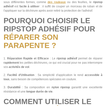
sous différentes formes, comme
des rouleaux
ou des feuilles, le
ripstop
adhésif
est
facile à utiliser
: il suffit de couper un morceau de ruban et de
l'appliquer sur la déchirure après avoir retiré la protection de l'adhésif.
POURQUOI CHOISIR LE
RIPSTOP ADHÉSIF POUR
RÉPARER SON
PARAPENTE ?
1.
Réparation Rapide et Efficace
: Le
ripstop adhésif
permet de réparer
rapidement
les petites déchirures, ce qui est crucial pour ne pas interrompre
vos
activités de vol
.
2.
Facilité d'Utilisation
: Sa simplicité d'application le rend
accessible à
tous
, sans besoin de compétences spéciales en couture.
3.
Durabilité
: Sa composition en
nylon ripstop
garantit une excellente
résistance et une
longue durée de vie
.
COMMENT UTILISER LE