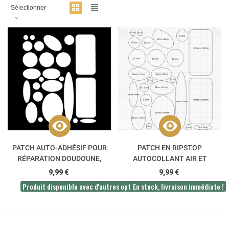
Sélectionner
PATCH AUTO-ADHÉSIF POUR
PATCH EN RIPSTOP
RÉPARATION DOUDOUNE,
AUTOCOLLANT AIR ET
VÊTEMENT ET TISSU
AVENTURE
9,99 €
9,99 €
Produit disponible avec d'autres options
En stock, livraison immédiate !