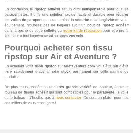
En conclusion, le
ripstop adhésif
est un
outil indispensable
pour tous les
parapentistes
. Il offre une
solution rapide
,
facile
et
durable
pour
réparer
les voiles de parapente
, assurant ainsi la
sécurité
et la
longévité
de votre
équipement. N'oubliez pas de toujours avoir un
bout de ripstop adhésif
dans la poche de votre
sellette
ou
votre kit de réparation
pour être prêt à
faire face à tout imprévu avant ou après
vos vols
.
Pourquoi acheter son tissu
ripstop sur Air et Aventure ?
En achetant votre
tissu ripstop
sur
airetaventure.com
vous être sûr d’être
livré rapidement
grâce à notre
stock permanent
sur cette gamme de
produits !
De plus nous possédons une
très grande variété de couleur,
forme et
rouleau de
tissus adhésif
qui sont compatibles pour le
parapente
, la voile
ou le bateau ! N’hésitez pas à
nous contacter
. Ce sera un plaisir pour nos
conseillers de vous renseigner !