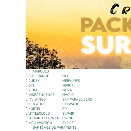
MARQUES
CRT FRANCE
NEO
DUDEK
NERVURES
GIN
NIVIUK
ICOM
NOVA
INDEPENDENCE
NVOLO
ITV WINGS
SKY PARAGLIDERS
KENWOOD
SKYWALK
KORTEL
SOL
LITTLECLOUD
SUPAIR
LOOKING FOR WILD
SWING
MCC AVIATION
SYRIDE
BAPTÊMES DE PARAPENTE