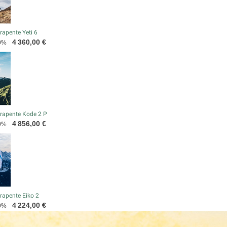
apente Yeti 6
Prix
4 360,00 €
0%
rapente Kode 2 P
Prix
4 856,00 €
0%
rapente Eiko 2
Prix
4 224,00 €
0%