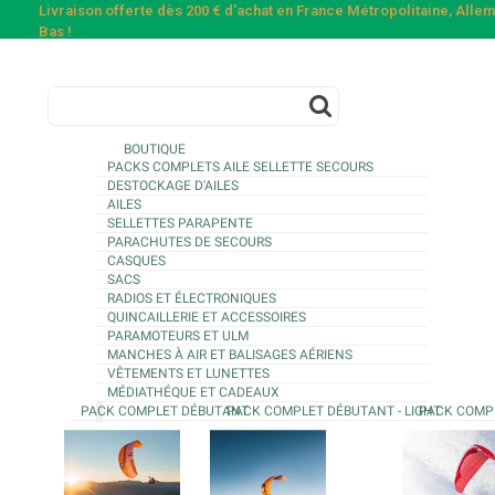
Livraison offerte dès 200 € d'achat en France Métropolitaine, All
Bas !
BOUTIQUE
PACKS COMPLETS AILE SELLETTE SECOURS
DESTOCKAGE D'AILES
AILES
SELLETTES PARAPENTE
PARACHUTES DE SECOURS
CASQUES
SACS
RADIOS ET ÉLECTRONIQUES
QUINCAILLERIE ET ACCESSOIRES
PARAMOTEURS ET ULM
MANCHES À AIR ET BALISAGES AÉRIENS
VÊTEMENTS ET LUNETTES
MÉDIATHÉQUE ET CADEAUX
PACK COMPLET DÉBUTANT
PACK COMPLET DÉBUTANT - LIGHT
PACK COMP