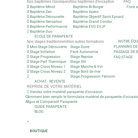
Nos baptêmes classiques
Nos baptêmes d'exception
FAQ
Baptême Minot
Baptême Bi-Burger
Foire 
Baptême Zen
Baptême Apéro
Baptême Découverte
Baptême Objectif Saint Eynard
Baptême Sensation
Baptême Grand Condor
Baptême Performance
Baptême EVG EVJF
Baptême Duo
ÉCOLE DE PARAPENTE
NOTRE ÉQU
Nos stages traditionnels
Nos autres formations
PLANNING DE
Mini-Stage Découverte
Stage Dune
Stage Initiation
Pack Autonomie
PASSAGE DE 
Stage Progression
Stage Reprise
FAQ STAGE
Stage Perf Thermique
Stage SIV
Stage Cross Niveau 1
Stage Marche & Vol
Stage Cross Niveau 2
Stage Bord de mer
Stage Progression Féminin
ACHAT - REVENTE
REPRISE DE VOTRE MATÉRIEL
Vendez votre matériel parapente d'occasion
Comment bien remplir le formulaire matériel de parapente d'occasi
Argus et Comparatif Parapente
GUIDE PARAPENTE
BLOG
+
BOUTIQUE