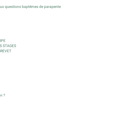
aux questions baptêmes de parapente
IPE
S STAGES
BREVET
on ?