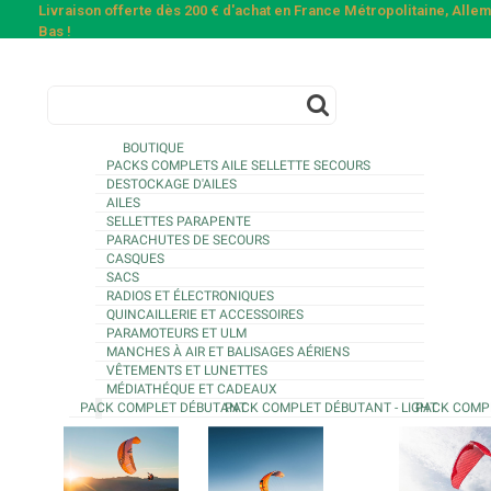
Livraison offerte dès 200 € d'achat en France Métropolitaine, All
Bas !
BOUTIQUE
PACKS COMPLETS AILE SELLETTE SECOURS
DESTOCKAGE D'AILES
AILES
SELLETTES PARAPENTE
PARACHUTES DE SECOURS
CASQUES
SACS
RADIOS ET ÉLECTRONIQUES
QUINCAILLERIE ET ACCESSOIRES
PARAMOTEURS ET ULM
MANCHES À AIR ET BALISAGES AÉRIENS
VÊTEMENTS ET LUNETTES
MÉDIATHÉQUE ET CADEAUX
PACK COMPLET DÉBUTANT
PACK COMPLET DÉBUTANT - LIGHT
PACK COMP