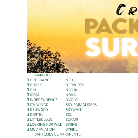
MARQUES
CRT FRANCE
NEO
DUDEK
NERVURES
GIN
NIVIUK
ICOM
NOVA
INDEPENDENCE
NVOLO
ITV WINGS
SKY PARAGLIDERS
KENWOOD
SKYWALK
KORTEL
SOL
LITTLECLOUD
SUPAIR
LOOKING FOR WILD
SWING
MCC AVIATION
SYRIDE
BAPTÊMES DE PARAPENTE