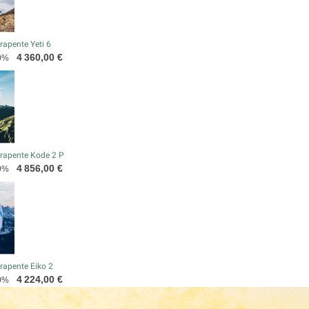
apente Yeti 6
Prix
4 360,00 €
0%
rapente Kode 2 P
Prix
4 856,00 €
0%
rapente Eiko 2
Prix
4 224,00 €
0%