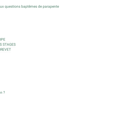
aux questions baptêmes de parapente
IPE
S STAGES
BREVET
on ?