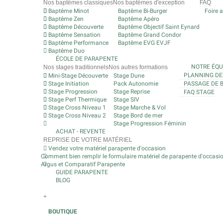
Nos baptêmes classiques
Nos baptêmes d'exception
FAQ
Baptême Minot
Baptême Bi-Burger
Foire 
Baptême Zen
Baptême Apéro
Baptême Découverte
Baptême Objectif Saint Eynard
Baptême Sensation
Baptême Grand Condor
Baptême Performance
Baptême EVG EVJF
Baptême Duo
ÉCOLE DE PARAPENTE
NOTRE ÉQU
Nos stages traditionnels
Nos autres formations
PLANNING DE
Mini-Stage Découverte
Stage Dune
Stage Initiation
Pack Autonomie
PASSAGE DE 
Stage Progression
Stage Reprise
FAQ STAGE
Stage Perf Thermique
Stage SIV
Stage Cross Niveau 1
Stage Marche & Vol
Stage Cross Niveau 2
Stage Bord de mer
Stage Progression Féminin
ACHAT - REVENTE
REPRISE DE VOTRE MATÉRIEL
Vendez votre matériel parapente d'occasion
Comment bien remplir le formulaire matériel de parapente d'occasi
Argus et Comparatif Parapente
GUIDE PARAPENTE
BLOG
+
BOUTIQUE