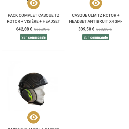
PACK COMPLET CASQUE TZ
CASQUE ULM TZ ROTOR +
ROTOR + VISIÈRE + HEADSET
HEADSET ANTIBRUIT X4 3M-
RADIO ALPHATEC
PELTOR À VISSER
642,88 €
656,00 €
339,50 €
350,00 €
Sur commande
Sur commande