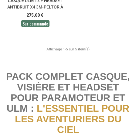
CASQUE ULM TZ + HEADSET
ANTIBRUIT X4 3M-PELTOR À
VISSER
275,00 €
Sur commande
Affichage 1-5 sur 5 item(s)
PACK COMPLET CASQUE,
VISIÈRE ET HEADSET
POUR PARAMOTEUR ET
ULM :
L'ESSENTIEL POUR
LES AVENTURIERS DU
CIEL