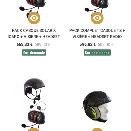
PACK CASQUE SOLAR X
PACK COMPLET CASQUE TZ +
ICARO + VISIÈRE + HEADSET
VISIÈRE + HEADSET RADIO
RADIO ALPHATEC PREMIUM
ALPHATEC PREMIUM S3
668,33 €
689,00 €
596,82 €
609,00 €
37DB
Sur demande
Sur commande