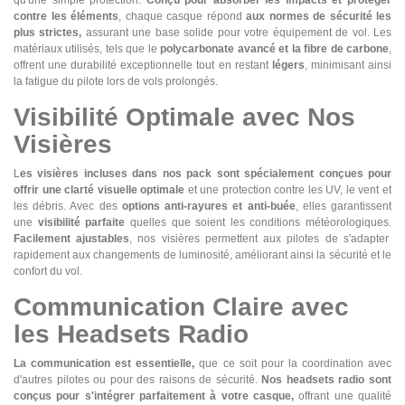
qu'une simple protection.
Conçu pour absorber les impacts et protéger
contre les éléments
, chaque casque répond
aux normes de sécurité les
plus strictes,
assurant une base solide pour votre équipement de vol. Les
matériaux utilisés, tels que le
polycarbonate avancé et la fibre de carbone
,
offrent une durabilité exceptionnelle tout en restant
légers
, minimisant ainsi
la fatigue du pilote lors de vols prolongés.
Visibilité Optimale avec Nos
Visières
L
es visières incluses dans nos pack sont spécialement conçues pour
offrir une clarté visuelle optimale
et une protection contre les UV, le vent et
les débris. Avec des
options anti-rayures et anti-buée
, elles garantissent
une
visibilité parfaite
quelles que soient les conditions météorologiques.
Facilement ajustables
, nos visières permettent aux pilotes de s'adapter
rapidement aux changements de luminosité, améliorant ainsi la sécurité et le
confort du vol.
Communication Claire avec
les Headsets Radio
La communication est essentielle,
que ce soit pour la coordination avec
d'autres pilotes ou pour des raisons de sécurité.
Nos headsets radio sont
conçus pour s'intégrer parfaitement à votre casque,
offrant une qualité