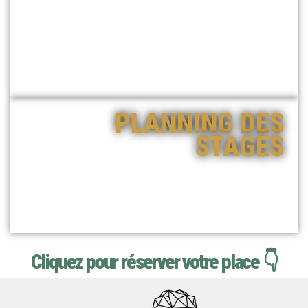
Découvrez notre
PLANNING DES
STAGES
Cliquez pour réserver votre place 👇