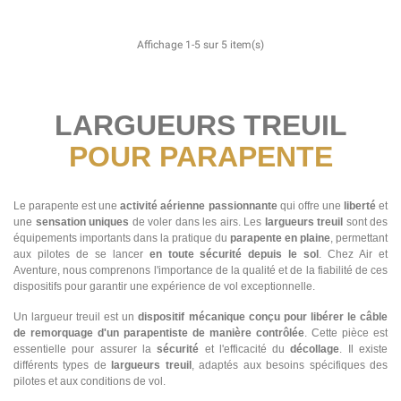
Affichage 1-5 sur 5 item(s)
LARGUEURS TREUIL
POUR PARAPENTE
Le parapente est une
activité aérienne passionnante
qui offre une
liberté
et
une
sensation
uniques
de voler dans les airs. Les
largueurs treuil
sont des
équipements importants dans la pratique du
parapente en plaine
, permettant
aux pilotes de se lancer
en toute sécurité depuis le sol
. Chez Air et
Aventure, nous comprenons l'importance de la qualité et de la fiabilité de ces
dispositifs pour garantir une expérience de vol exceptionnelle.
Un largueur treuil est un
dispositif mécanique conçu pour libérer le câble
de remorquage d'un parapentiste de manière contrôlée
. Cette pièce est
essentielle pour assurer la
sécurité
et l'efficacité du
décollage
. Il existe
différents types de
largueurs treuil
, adaptés aux besoins spécifiques des
pilotes et aux conditions de vol.