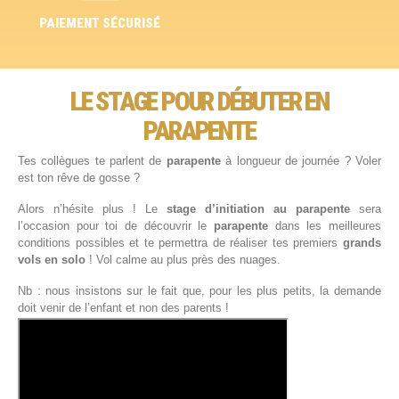
PAIEMENT SÉCURISÉ
LE STAGE POUR DÉBUTER EN
PARAPENTE
Tes collègues te parlent de
parapente
à longueur de journée ? Voler
est ton rêve de gosse ?
Alors n’hésite plus ! Le
stage d’initiation au parapente
sera
l’occasion pour toi de découvrir le
parapente
dans les meilleures
conditions possibles et te permettra de réaliser tes premiers
grands
vols en solo
! Vol calme au plus près des nuages.
Nb : nous insistons sur le fait que, pour les plus petits, la demande
doit venir de l’enfant et non des parents !