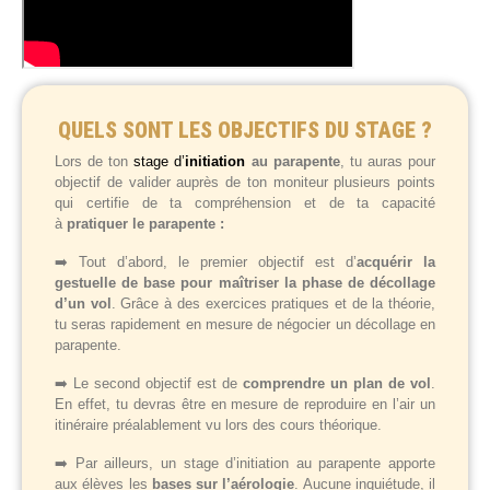
QUELS SONT LES OBJECTIFS DU STAGE ?
Lors de ton
stage d’
initiation
au parapente
, tu auras pour
objectif de valider auprès de ton moniteur plusieurs points
qui certifie de ta compréhension et de ta capacité
à
pratiquer le parapente :
➡️ Tout d’abord, le premier objectif est d’
acquérir la
gestuelle de base pour maîtriser la phase de décollage
d’un vol
. Grâce à des exercices pratiques et de la théorie,
tu seras rapidement en mesure de négocier un décollage en
parapente.
➡️ Le second objectif est de
comprendre un plan de vol
.
En effet, tu devras être en mesure de reproduire en l’air un
itinéraire préalablement vu lors des cours théorique.
➡️ Par ailleurs, un stage d’initiation au parapente apporte
aux élèves les
bases sur l’aérologie
. Aucune inquiétude, il