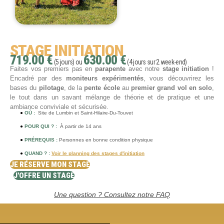
STAGE INITIATION
719.00 €
630.00 €
(5 jours) ou
(4 jours sur 2 week-end)
Faites vos premiers pas en
parapente
avec notre
stage initiation
!
Encadré par des
moniteurs expérimentés
, vous découvrirez les
bases du
pilotage
, de la
pente école
au
premier grand vol en solo
,
le tout dans un savant mélange de théorie et de pratique et une
ambiance conviviale et sécurisée.
●
OÙ :
Site de Lumbin et Saint-Hilaire-Du-Touvet
●
POUR QUI ? :
À partir de 14 ans
●
PRÉREQUIS :
Personnes en bonne condition physique
●
QUAND ? :
Voir le planning des stages d'initiation
JE RÉSERVE MON STAGE
J'OFFRE UN STAGE
Une question ? Consultez notre FAQ