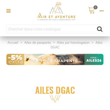
0
Accueil
>
Ailes de parapente
>
Ailes par homologation
>
Ailes
DGAC
AILES DGAC