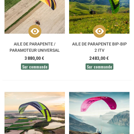
AILE DE PARAPENTE /
AILE DE PARAPENTE BIP-BIP
PARAMOTEUR UNIVERSAL
2 ITV
1.1 DUDEK
3 880,00 €
2 483,00 €
Sur commande
Sur commande