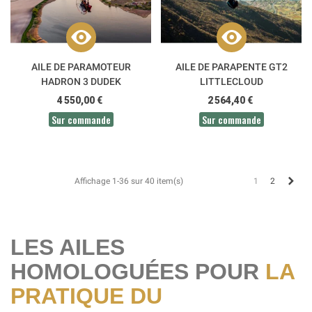
AILE DE PARAMOTEUR
AILE DE PARAPENTE GT2
HADRON 3 DUDEK
LITTLECLOUD
4 550,00 €
2 564,40 €
Sur commande
Sur commande
Suiv
1
2
Affichage 1-36 sur 40 item(s)
LES AILES
HOMOLOGUÉES POUR
LA
PRATIQUE DU