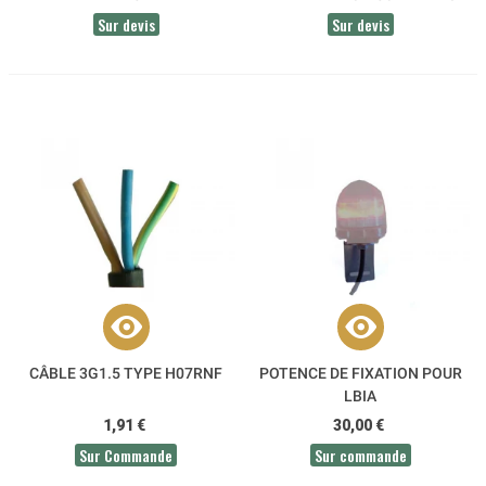
W
Sur devis
Sur devis
CÂBLE 3G1.5 TYPE H07RNF
POTENCE DE FIXATION POUR
LBIA
1,91 €
30,00 €
Sur Commande
Sur commande