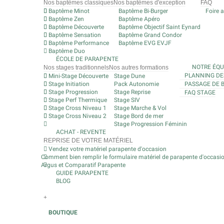
Nos baptêmes classiques
Nos baptêmes d'exception
FAQ
Baptême Minot
Baptême Bi-Burger
Foire 
Baptême Zen
Baptême Apéro
Baptême Découverte
Baptême Objectif Saint Eynard
Baptême Sensation
Baptême Grand Condor
Baptême Performance
Baptême EVG EVJF
Baptême Duo
ÉCOLE DE PARAPENTE
NOTRE ÉQU
Nos stages traditionnels
Nos autres formations
PLANNING DE
Mini-Stage Découverte
Stage Dune
Stage Initiation
Pack Autonomie
PASSAGE DE 
Stage Progression
Stage Reprise
FAQ STAGE
Stage Perf Thermique
Stage SIV
Stage Cross Niveau 1
Stage Marche & Vol
Stage Cross Niveau 2
Stage Bord de mer
Stage Progression Féminin
ACHAT - REVENTE
REPRISE DE VOTRE MATÉRIEL
Vendez votre matériel parapente d'occasion
Comment bien remplir le formulaire matériel de parapente d'occasi
Argus et Comparatif Parapente
GUIDE PARAPENTE
BLOG
+
BOUTIQUE