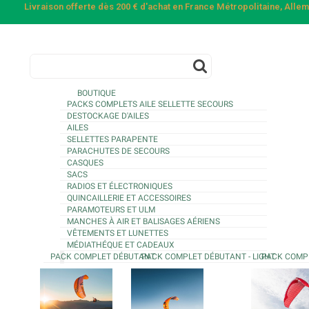
Livraison offerte dès 200 € d'achat en France Métropolitaine, All
BOUTIQUE
PACKS COMPLETS AILE SELLETTE SECOURS
DESTOCKAGE D'AILES
AILES
SELLETTES PARAPENTE
PARACHUTES DE SECOURS
CASQUES
SACS
RADIOS ET ÉLECTRONIQUES
QUINCAILLERIE ET ACCESSOIRES
PARAMOTEURS ET ULM
MANCHES À AIR ET BALISAGES AÉRIENS
VÊTEMENTS ET LUNETTES
MÉDIATHÉQUE ET CADEAUX
PACK COMPLET DÉBUTANT
PACK COMPLET DÉBUTANT - LIGHT
PACK COMP