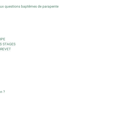
aux questions baptêmes de parapente
IPE
S STAGES
BREVET
on ?