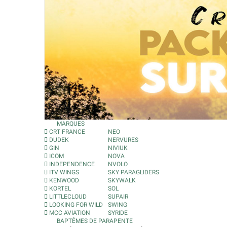
MARQUES
CRT FRANCE
NEO
DUDEK
NERVURES
GIN
NIVIUK
ICOM
NOVA
INDEPENDENCE
NVOLO
ITV WINGS
SKY PARAGLIDERS
KENWOOD
SKYWALK
KORTEL
SOL
LITTLECLOUD
SUPAIR
LOOKING FOR WILD
SWING
MCC AVIATION
SYRIDE
BAPTÊMES DE PARAPENTE