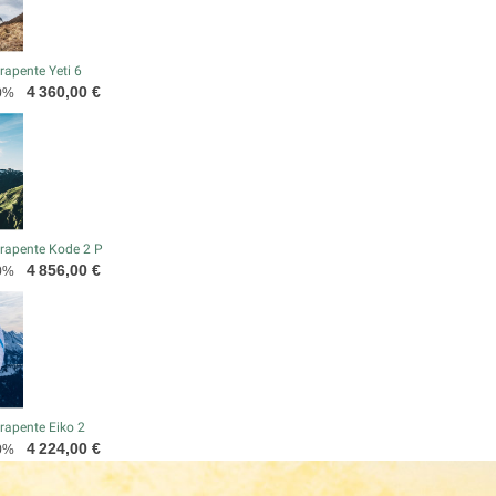
apente Yeti 6
Prix
4 360,00 €
0%
rapente Kode 2 P
Prix
4 856,00 €
0%
rapente Eiko 2
Prix
4 224,00 €
0%