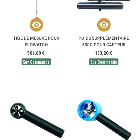
TIGE DE MESURE POUR
POIDS SUPPLÉMENTAIRE
FLOWATCH
500G POUR CAPTEUR
SUSPENDU FLOWATCH
501,60 €
133,20 €
Sur Commande
Sur Commande