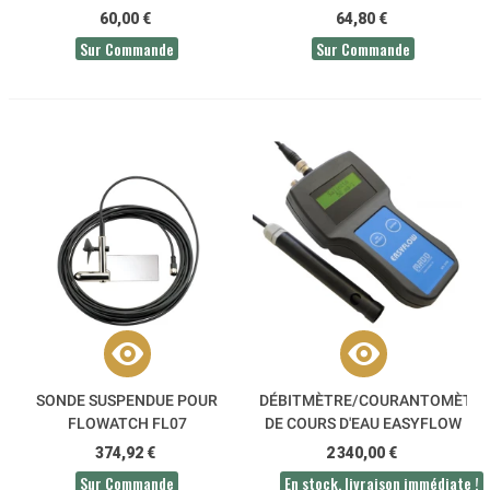
60,00 €
64,80 €
Sur Commande
Sur Commande
SONDE SUSPENDUE POUR
DÉBITMÈTRE/COURANTOMÈTR
FLOWATCH FL07
DE COURS D'EAU EASYFLOW
MADD
374,92 €
2 340,00 €
Sur Commande
En stock, livraison immédiate !