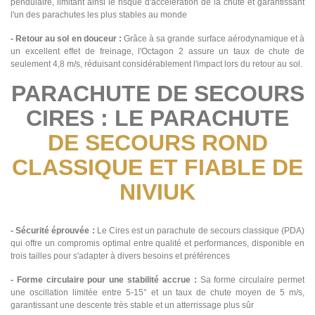
pendulaire, limitant ainsi le risque d'accélération de la chute et garantissant
l'un des parachutes les plus stables au monde​​​​​
- Retour au sol en douceur :
Grâce à sa grande surface aérodynamique et à
un excellent effet de freinage, l'Octagon 2 assure un taux de chute de
seulement 4,8 m/s, réduisant considérablement l'impact lors du retour au sol​​​​​.
PARACHUTE DE SECOURS
CIRES : LE PARACHUTE
DE SECOURS ROND
CLASSIQUE ET FIABLE DE
NIVIUK
- Sécurité éprouvée :
Le Cires est un parachute de secours classique (PDA)
qui offre un compromis optimal entre qualité et performances, disponible en
trois tailles pour s'adapter à divers besoins et préférences​
- Forme circulaire pour une stabilité accrue :
Sa forme circulaire permet
une oscillation limitée entre 5-15° et un taux de chute moyen de 5 m/s,
garantissant une descente très stable et un atterrissage plus sûr​