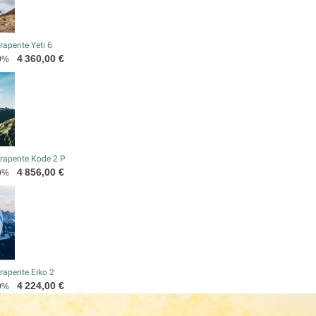
apente Yeti 6
Prix
4 360,00 €
0%
rapente Kode 2 P
Prix
4 856,00 €
0%
rapente Eiko 2
Prix
4 224,00 €
0%