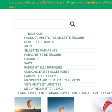
Livraison offerte dès 200 € d'achat en France Métropolitaine, All
Bas !
BOUTIQUE
PACKS COMPLETS AILE SELLETTE SECOURS
DESTOCKAGE D'AILES
AILES
SELLETTES PARAPENTE
PARACHUTES DE SECOURS
CASQUES
SACS
RADIOS ET ÉLECTRONIQUES
QUINCAILLERIE ET ACCESSOIRES
PARAMOTEURS ET ULM
MANCHES À AIR ET BALISAGES AÉRIENS
VÊTEMENTS ET LUNETTES
MÉDIATHÉQUE ET CADEAUX
PACK COMPLET DÉBUTANT
PACK COMPLET DÉBUTANT - LIGHT
PACK COMP