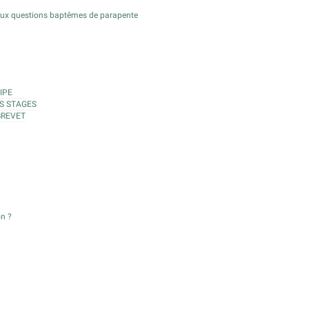
aux questions baptêmes de parapente
IPE
S STAGES
BREVET
on ?