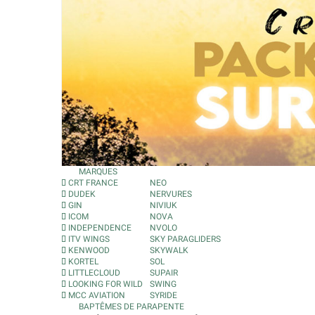
MARQUES
CRT FRANCE
NEO
DUDEK
NERVURES
GIN
NIVIUK
ICOM
NOVA
INDEPENDENCE
NVOLO
ITV WINGS
SKY PARAGLIDERS
KENWOOD
SKYWALK
KORTEL
SOL
LITTLECLOUD
SUPAIR
LOOKING FOR WILD
SWING
MCC AVIATION
SYRIDE
BAPTÊMES DE PARAPENTE