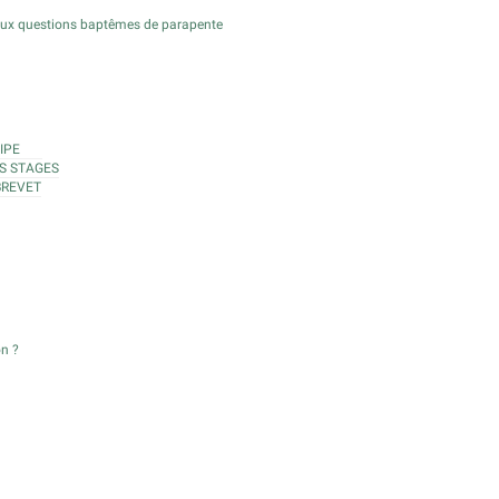
aux questions baptêmes de parapente
IPE
S STAGES
BREVET
on ?