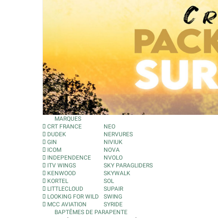
MARQUES
CRT FRANCE
NEO
DUDEK
NERVURES
GIN
NIVIUK
ICOM
NOVA
INDEPENDENCE
NVOLO
ITV WINGS
SKY PARAGLIDERS
KENWOOD
SKYWALK
KORTEL
SOL
LITTLECLOUD
SUPAIR
LOOKING FOR WILD
SWING
MCC AVIATION
SYRIDE
BAPTÊMES DE PARAPENTE