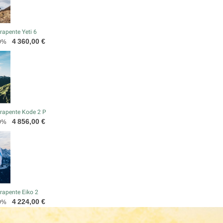
apente Yeti 6
Prix
4 360,00 €
0%
rapente Kode 2 P
Prix
4 856,00 €
0%
rapente Eiko 2
Prix
4 224,00 €
0%