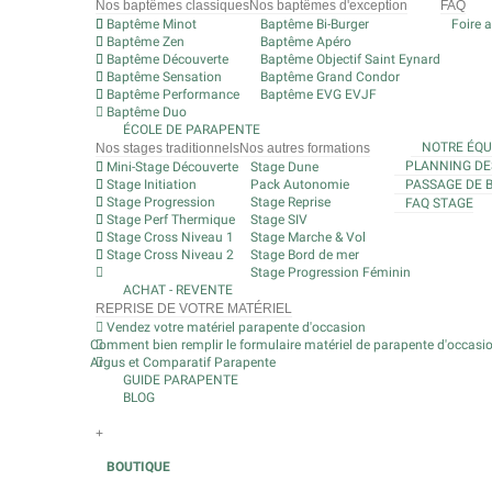
Nos baptêmes classiques
Nos baptêmes d'exception
FAQ
Baptême Minot
Baptême Bi-Burger
Foire 
Baptême Zen
Baptême Apéro
Baptême Découverte
Baptême Objectif Saint Eynard
Baptême Sensation
Baptême Grand Condor
Baptême Performance
Baptême EVG EVJF
Baptême Duo
ÉCOLE DE PARAPENTE
NOTRE ÉQU
Nos stages traditionnels
Nos autres formations
PLANNING DE
Mini-Stage Découverte
Stage Dune
Stage Initiation
Pack Autonomie
PASSAGE DE 
Stage Progression
Stage Reprise
FAQ STAGE
Stage Perf Thermique
Stage SIV
Stage Cross Niveau 1
Stage Marche & Vol
Stage Cross Niveau 2
Stage Bord de mer
Stage Progression Féminin
ACHAT - REVENTE
REPRISE DE VOTRE MATÉRIEL
Vendez votre matériel parapente d'occasion
Comment bien remplir le formulaire matériel de parapente d'occasi
Argus et Comparatif Parapente
GUIDE PARAPENTE
BLOG
+
BOUTIQUE