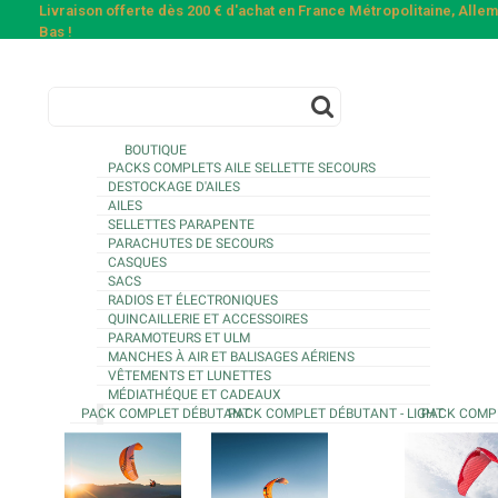
Livraison offerte dès 200 € d'achat en France Métropolitaine, All
Bas !
BOUTIQUE
PACKS COMPLETS AILE SELLETTE SECOURS
DESTOCKAGE D'AILES
AILES
SELLETTES PARAPENTE
PARACHUTES DE SECOURS
CASQUES
SACS
RADIOS ET ÉLECTRONIQUES
QUINCAILLERIE ET ACCESSOIRES
PARAMOTEURS ET ULM
MANCHES À AIR ET BALISAGES AÉRIENS
VÊTEMENTS ET LUNETTES
MÉDIATHÉQUE ET CADEAUX
PACK COMPLET DÉBUTANT
PACK COMPLET DÉBUTANT - LIGHT
PACK COMP