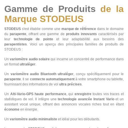
Gamme de Produits
de la
Marque STODEUS
STODEUS
s'est établie comme une
marque de référence
dans le domaine
du
parapente
, offrant une gamme de
produits innovants
caractérisés par
leur
technologie de pointe
et leur adaptabilité aux besoins des
parapentistes
. Voici un aperçu des principales familles de produits de
STODEUS :
Un
variomètre audio solaire
qui incarne un concentré de performance dans
un format
ultraléger
.
Un
variomètre audio Bluetooth
ultraléger
, conçu spécifiquement pour le
parapente
. Il se
connecte automatiquement
à votre smartphone ou tablette,
fournissant des informations de vol
ultra précises
.
Un
Alti-Vario-GPS haute performance
, qui
enregistre
toutes vos traces et
statistiques de vol. Il intègre une
technologie avancée Instant Vario
et un
assistant vocal unique, offrant des annonces vocales riches tout en étant
économe
en énergie.
Un
variomètre audio minimaliste
et idéal pour les débutants.