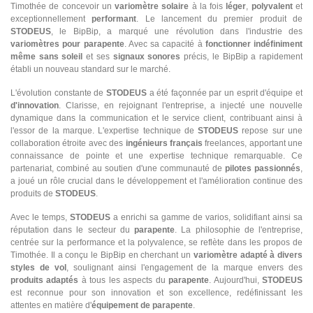
Timothée de concevoir un
variomètre solaire
à la fois
léger
,
polyvalent
et
exceptionnellement
performant
. Le lancement du premier produit de
STODEUS
, le BipBip, a marqué une révolution dans l'industrie des
variomètres pour parapente
. Avec sa capacité à
fonctionner indéfiniment
même sans soleil
et ses
signaux sonores
précis, le BipBip a rapidement
établi un nouveau standard sur le marché.
L'évolution constante de
STODEUS
a été façonnée par un esprit d'équipe et
d'innovation
. Clarisse, en rejoignant l'entreprise, a injecté une nouvelle
dynamique dans la communication et le service client, contribuant ainsi à
l'essor de la marque. L'expertise technique de
STODEUS
repose sur une
collaboration étroite avec des
ingénieurs français
freelances, apportant une
connaissance de pointe et une expertise technique remarquable. Ce
partenariat, combiné au soutien d'une communauté de
pilotes passionnés
,
a joué un rôle crucial dans le développement et l'amélioration continue des
produits de
STODEUS
.
Avec le temps,
STODEUS
a enrichi sa gamme de varios, solidifiant ainsi sa
réputation dans le secteur du
parapente
. La philosophie de l'entreprise,
centrée sur la performance et la polyvalence, se reflète dans les propos de
Timothée. Il a conçu le BipBip en cherchant un
variomètre adapté à divers
styles de vol
, soulignant ainsi l'engagement de la marque envers des
produits adaptés
à tous les aspects du
parapente
. Aujourd'hui,
STODEUS
est reconnue pour son innovation et son excellence, redéfinissant les
attentes en matière d'
équipement de parapente
.