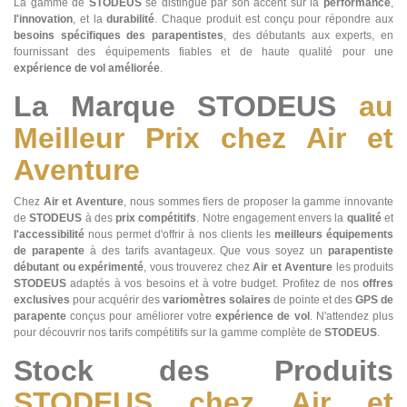
La gamme de
STODEUS
se distingue par son accent sur la
performance
,
l'innovation
, et la
durabilité
. Chaque produit est conçu pour répondre aux
besoins spécifiques des parapentistes
, des débutants aux experts, en
fournissant des équipements fiables et de haute qualité pour une
expérience de vol améliorée
.
La Marque STODEUS
au
Meilleur Prix chez Air et
Aventure
Chez
Air et Aventure
, nous sommes fiers de proposer la gamme innovante
de
STODEUS
à des
prix compétitifs
. Notre engagement envers la
qualité
et
l'accessibilité
nous permet d'offrir à nos clients les
meilleurs équipements
de parapente
à des tarifs avantageux. Que vous soyez un
parapentiste
débutant ou expérimenté
, vous trouverez chez
Air et Aventure
les produits
STODEUS
adaptés à vos besoins et à votre budget. Profitez de nos
offres
exclusives
pour acquérir des
variomètres solaires
de pointe et des
GPS de
parapente
conçus pour améliorer votre
expérience de vol
. N'attendez plus
pour découvrir nos tarifs compétitifs sur la gamme complète de
STODEUS
.
Stock des Produits
STODEUS chez Air et