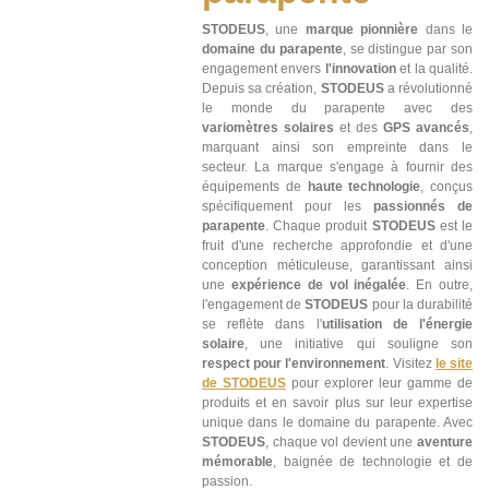
STODEUS
, une
marque pionnière
dans le
domaine du parapente
, se distingue par son
engagement envers
l'innovation
et la qualité.
Depuis sa création,
STODEUS
a révolutionné
le monde du parapente avec des
variomètres solaires
et des
GPS avancés
,
marquant ainsi son empreinte dans le
secteur. La marque s'engage à fournir des
équipements de
haute technologie
, conçus
spécifiquement pour les
passionnés de
parapente
. Chaque produit
STODEUS
est le
fruit d'une recherche approfondie et d'une
conception méticuleuse, garantissant ainsi
une
expérience de vol inégalée
. En outre,
l'engagement de
STODEUS
pour la durabilité
se reflète dans l'
utilisation de l'énergie
solaire
, une initiative qui souligne son
respect pour l'environnement
. Visitez
le site
de STODEUS
pour explorer leur gamme de
produits et en savoir plus sur leur expertise
unique dans le domaine du parapente. Avec
STODEUS
, chaque vol devient une
aventure
mémorable
, baignée de technologie et de
passion.