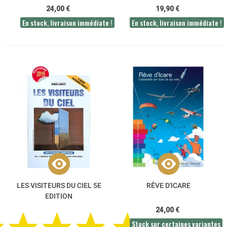
PARAPENTE DE FRANCE
24,00 €
19,90 €
En stock, livraison immédiate !
En stock, livraison immédiate !
LES VISITEURS DU CIEL 5E
RÊVE D'ICARE
EDITION
24,00 €
Stock sur certaines variantes