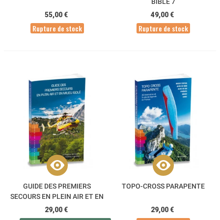
BIBLE 7
55,00 €
49,00 €
Rupture de stock
Rupture de stock
GUIDE DES PREMIERS
TOPO-CROSS PARAPENTE
SECOURS EN PLEIN AIR ET EN
MILIEU ISOLÉ
29,00 €
29,00 €