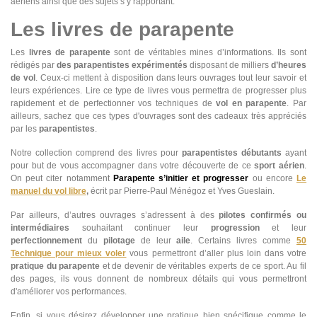
aériens ainsi que des sujets s’y rapportant.
Les livres de parapente
Les
livres de parapente
sont de véritables mines d’informations. Ils sont
rédigés par
des parapentistes expérimentés
disposant de milliers
d’heures
de vol
. Ceux-ci mettent à disposition dans leurs ouvrages tout leur savoir et
leurs expériences. Lire ce type de livres vous permettra de progresser plus
rapidement et de perfectionner vos techniques de
vol en parapente
. Par
ailleurs, sachez que ces types d'ouvrages sont des cadeaux très appréciés
par les
parapentistes
.
Notre collection comprend des livres pour
parapentistes débutants
ayant
pour but de vous accompagner dans votre découverte de ce
sport aérien
.
On peut citer notamment
Parapente s’initier et progresser
ou encore
Le
manuel du vol libre
,
écrit par Pierre-Paul Ménégoz et Yves Gueslain.
Par ailleurs, d’autres ouvrages s’adressent à des
pilotes confirmés ou
intermédiaires
souhaitant continuer leur
progression
et leur
perfectionnement
du
pilotage
de leur
aile
. Certains livres comme
50
Technique pour mieux voler
vous permettront d’aller plus loin dans votre
pratique du parapente
et de devenir de véritables experts de ce sport. Au fil
des pages, ils vous donnent de nombreux détails qui vous permettront
d'améliorer vos performances.
Enfin, si vous désirez développer une pratique bien spécifique comme le