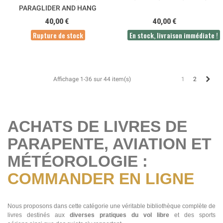
PARAGLIDER AND HANG
GLIDER PILOTS
40,00 €
40,00 €
Rupture de stock
En stock, livraison immédiate !
Suiv
1
2
Affichage 1-36 sur 44 item(s)
ACHATS DE LIVRES DE
PARAPENTE, AVIATION ET
MÉTÉOROLOGIE :
COMMANDER EN LIGNE
Nous proposons dans cette catégorie une véritable bibliothèque complète de
livres destinés aux
diverses pratiques du vol libre
et des sports