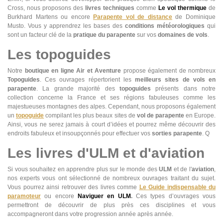
Cross, nous proposons des
livres techniques
comme
Le vol thermique
de
Burkhard Martens ou encore
Parapente vol de distance
de Dominique
Musto. Vous y apprendrez les bases des
conditions météorologiques
qui
sont un facteur clé de la
pratique du parapente
sur vos
domaines de vols
.
Les topoguides
Notre
boutique en ligne Air et Aventure
propose également de nombreux
Topoguides
. Ces ouvrages répertorient les
meilleurs sites de vols en
parapente
. La grande majorité des
topoguides
présents dans notre
collection concerne la France et ses régions fabuleuses comme les
majestueuses montagnes des alpes. Cependant, nous proposons également
un
topoguide
compilant les plus beaux sites de
vol de parapente
en Europe.
Ainsi, vous ne serez jamais à court d’idées et pourrez même découvrir des
endroits fabuleux et insoupçonnés pour effectuer vos
sorties parapente
. Q
Les livres d'ULM et d'aviation
Si vous souhaitez en apprendre plus sur le monde des
ULM
et de l'
aviation
,
nos experts vous ont sélectionné de nombreux ouvrages traitant du sujet.
Vous pourrez ainsi retrouver des livres comme
Le Guide indispensable du
paramoteur
ou encore
Naviguer en ULM
.
Ces types d’ouvrages vous
permettront de découvrir de plus près ces disciplines et vous
accompagneront dans votre progression année après année.