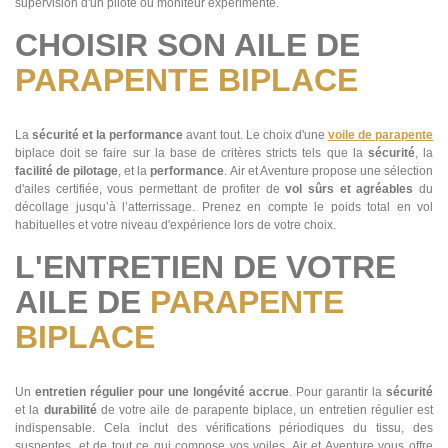
supervision d'un pilote ou moniteur expérimenté.
CHOISIR SON AILE DE
PARAPENTE BIPLACE
La
sécurité et la performance
avant tout. Le choix d'une
voile de parapente
biplace doit se faire sur la base de critères stricts tels que la
sécurité
, la
facilité
de pilotage
, et la
performance
. Air et Aventure propose une sélection
d'ailes certifiée, vous permettant de profiter de
vol sûrs et agréables
du
décollage jusqu’à l’atterrissage. Prenez en compte le poids total en vol
habituelles et votre niveau d'expérience lors de votre choix.
L'ENTRETIEN DE VOTRE
AILE DE
PARAPENTE
BIPLACE
Un
entretien régulier pour une longévité accrue
. Pour garantir la
sécurité
et la
durabilité
de votre aile de parapente biplace, un entretien régulier est
indispensable. Cela inclut des vérifications périodiques du tissu, des
suspentes, et de tout ce qui compose vos voiles. Air et Aventure vous offre