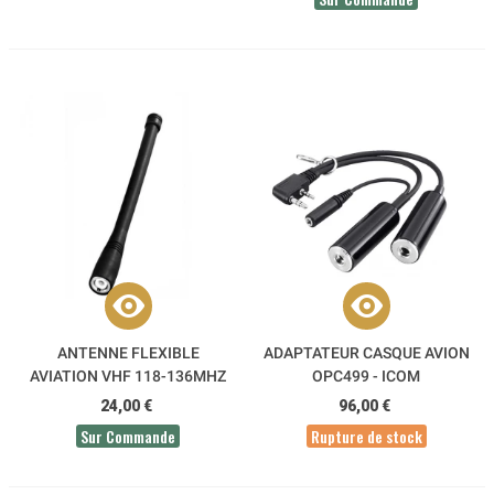
ANTENNE FLEXIBLE
ADAPTATEUR CASQUE AVION
AVIATION VHF 118-136MHZ
OPC499 - ICOM
BNC FA-B02AR ICOM
24,00 €
96,00 €
Sur Commande
Rupture de stock