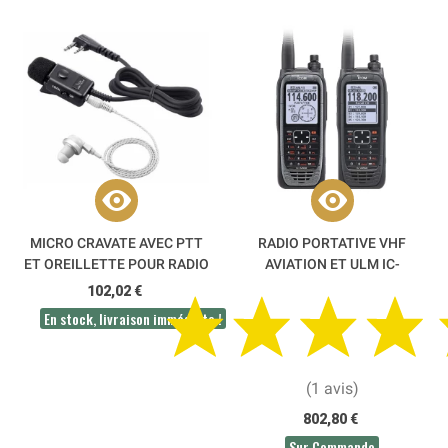
MICRO CRAVATE AVEC PTT
RADIO PORTATIVE VHF
ET OREILLETTE POUR RADIO
AVIATION ET ULM IC-
PMR - HM-153LA ICOM
A25CEFRII ICOM AGRÉE
102,02 €
DGAC
En stock, livraison immédiate !
(1 avis)
802,80 €
Sur Commande