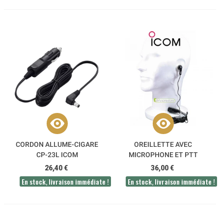
CORDON ALLUME-CIGARE
OREILLETTE AVEC
CP-23L ICOM
MICROPHONE ET PTT
DÉPORTÉS HM-128L ICOM
26,40 €
36,00 €
En stock, livraison immédiate !
En stock, livraison immédiate !