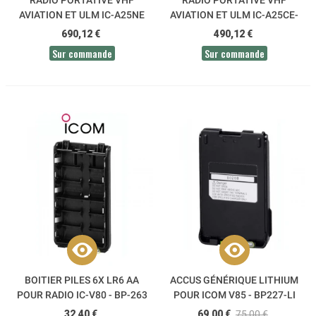
AVIATION ET ULM IC-A25NE
AVIATION ET ULM IC-A25CE-
SOL ICOM
SOL ICOM
690,12 €
490,12 €
Sur commande
Sur commande
BOITIER PILES 6X LR6 AA
ACCUS GÉNÉRIQUE LITHIUM
POUR RADIO IC-V80 - BP-263
POUR ICOM V85 - BP227-LI
ICOM
32,40 €
69,00 €
75,00 €