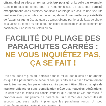
offrant ainsi au pilote un temps précieux pour gérer la voile par exemple
.
Cela offre plus de temps pour la ramener à soi. De plus, leur
stabilité
exceptionnelle
dans diverses conditions aérologiques assure une sécurité
renforcée. Ces parachutes permettent également
une meilleure prévisibilité
de l'atterrissage
, grâce au gain de temps obtenu par le faible taux de chute,
cela laisse du temps au pilote pour anticiper le point de chute et se mettre en
position pour absorber le retour au sol
FACILITÉ DU PLIAGE DES
PARACHUTES CARRÉS :
NE VOUS INQUIÉTEZ PAS,
ÇA SE FAIT !
Une des idées reçues qui persiste dans le milieu des pilotes de parapente
est que les parachutes de secours sont plus difficiles à plier. Contrairement
aux idées reçues,
les parachutes carrés peuvent être pliés et rangés de
manière efficace et sans complication grâce aux nouvelles générations
.
En effet avec le temps les constructeur tel que Supair et Gin ont réussi à
proposer avec leur gamme de parachute Fluid et Yéti des parachutes de
secours tout aussi facile à plier que les parachutes ronds. Un peu
d'entraînement et vous devriez vous en sortir !