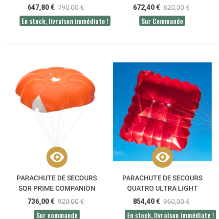
647,80 €
790,00 €
672,40 €
820,00 €
En stock, livraison immédiate !
Sur Commande
PARACHUTE DE SECOURS
PARACHUTE DE SECOURS
SQR PRIME COMPANION
QUATRO ULTRA LIGHT
SKYPARAGLIDERS
736,00 €
920,00 €
854,40 €
960,00 €
Sur commande
En stock, livraison immédiate !