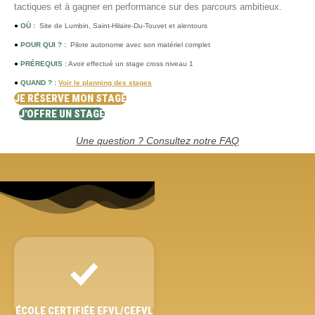
tactiques et à gagner en performance sur des parcours ambitieux.
●
OÙ :
Site de Lumbin, Saint-Hilaire-Du-Touvet et alentours
●
POUR QUI ? :
Pilote autonome avec son matériel complet
●
PRÉREQUIS :
Avoir effectué un stage cross niveau 1
●
QUAND ? :
Voir le planning des stages
JE RÉSERVE MON STAGE
J'OFFRE UN STAGE
Une question ? Consultez notre FAQ
ÉCOLE CERTIFIÉE EFVL/CEFVL