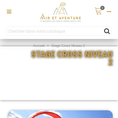
0
Accueil
>
Stage Cross Niveau 2
STAGE CROSS NIVEAU
2
779.00 €
339.00 €
(5 jours) ou
(sur 1 week-end)