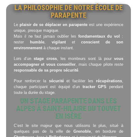
LA PHILOSOPHIE DE NOTRE ÉCOLE DE
PARAPENTE
Le
plaisir de se déplacer en parapente
est une expérience
unique, presque magique.
Mais il ne faut jamais oublier les
fondamentaux du vol
:
rester
humble
,
vigilant
et
conscient de son
environnement
à chaque instant.
Lors d’un
stage cross
, les moniteurs sont là pour
vous
accompagner et vous conseiller
, mais chaque pilote reste
responsable de sa propre sécurité
.
Pour renforcer la
sécurité
et faciliter les
récupérations
,
chaque participant est équipé d’un
tracker GPS
pendant
toute la durée du stage.
UN STAGE PARAPENTE DANS LES
ALPES À SAINT-HILAIRE DU TOUVET
EN ISÈRE
C’est le site majeur que nous utilisons le plus, situé à
quelques pas de la ville de
Grenoble
, en bordure de