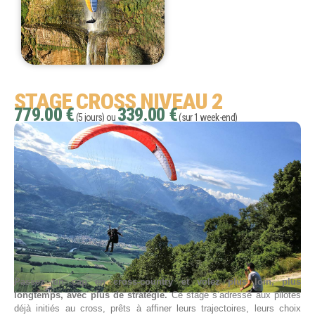
STAGE CROSS NIVEAU 2
779.00 €
339.00 €
(5 jours) ou
(sur 1 week-end)
Passez un cap en cross-country et volez plus loin, plus
longtemps, avec plus de stratégie.
Ce stage s’adresse aux pilotes
déjà initiés au cross, prêts à affiner leurs trajectoires, leurs choix