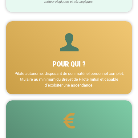
météorologiques et aérologiques.
POUR QUI ?
Pilote autonome, disposant de son matériel personnel complet,
titulaire au minimum du Brevet de Pilote Initial et capable
d’exploiter une ascendance.