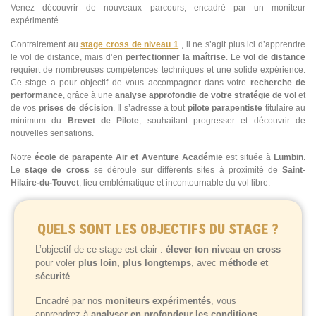
Venez découvrir de nouveaux parcours, encadré par un moniteur
expérimenté.
Contrairement au
stage cross de niveau 1
, il ne s’agit plus ici d’apprendre
le vol de distance, mais d’en
perfectionner la maîtrise
. Le
vol de distance
requiert de nombreuses compétences techniques et une solide expérience.
Ce stage a pour objectif de vous accompagner dans votre
recherche de
performance
, grâce à une
analyse approfondie de votre stratégie de vol
et
de vos
prises de décision
. Il s’adresse à tout
pilote parapentiste
titulaire au
minimum du
Brevet de Pilote
, souhaitant progresser et découvrir de
nouvelles sensations.
Notre
école de parapente Air et Aventure Académie
est située à
Lumbin
.
Le
stage de cross
se déroule sur différents sites à proximité de
Saint-
Hilaire-du-Touvet
, lieu emblématique et incontournable du vol libre.
QUELS SONT LES OBJECTIFS DU STAGE ?
L’objectif de ce stage est clair :
élever ton niveau en cross
pour voler
plus loin, plus longtemps
, avec
méthode et
sécurité
.
Encadré par nos
moniteurs expérimentés
, vous
apprendrez à
analyser en profondeur les conditions