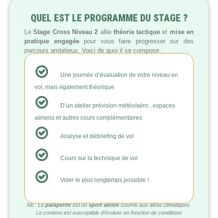
QUEL EST LE PROGRAMME DU STAGE ?
Le
Stage Cross Niveau 2
allie
théorie tactique
et
mise en
pratique engagée
pour vous faire progresser sur des
parcours ambitieux. Voici de quoi il se compose :
Une journée d’évaluation de votre niveau en
vol, mais également théorique
D’un atelier prévision météo/aéro , espaces
aériens et autres cours complémentaires
Analyse et débriefing de vol
Cours sur la technique de vol
Voler le plus longtemps possible !
Nb : Le
parapente
est un
sport aérien
soumis aux aléas climatiques.
Le contenu est susceptible d’évoluer en fonction de conditions