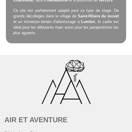
Chartreuse
, face à
Belledonne
et à proximité du
Vercors
.
Ce site est parfaitement adapté pour ce type de stage. De
grands décollages dans le village de
Saint-Hilaire du touvet
et un immense terrain d'atterrissage à
Lumbin
, le cadre est
idéal pour les débutants mais aussi pour les parapentistes les
plus aguerris.
AIR ET AVENTURE