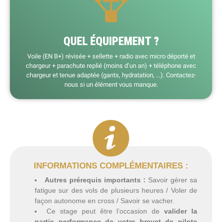
QUEL ÉQUIPEMENT ?
Voile (EN B+) révisée + sellette + radio avec micro déporté et
chargeur + parachute replié (moins d’un an) + téléphone avec
chargeur et tenue adaptée (gants, hydratation, ...). Contactez-
nous si un élément vous manque.
INFORMATIONS COMPLÉMENTAIRES :
Autres prérequis importants :
Savoir gérer sa
fatigue sur des vols de plusieurs heures / Voler de
façon autonome en cross / Savoir se vacher.
Ce stage peut être l’occasion de
valider la
partie performance de votre brevet de pilote