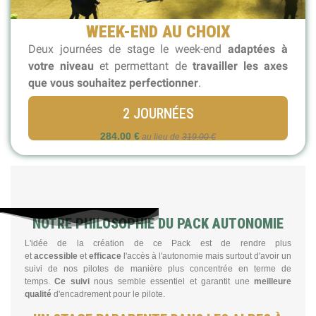
WEEK-END AU CHOIX
Deux journées de stage le week-end
adaptées à
votre niveau
et permettant de
travailler les axes
que vous souhaitez perfectionner
.
2 JOURNÉES
284.00 €
au lieu de
319.00 €
NOTRE PHILOSOPHIE DU PACK AUTONOMIE
L'idée de la création de ce Pack est de rendre plus
et
accessible
et
efficace
l'accès à l'autonomie mais surtout d'avoir un
suivi de nos pilotes de manière plus concentrée en terme de
temps.
Ce suivi
nous semble essentiel et garantit une
meilleure
qualité
d'encadrement pour le pilote.