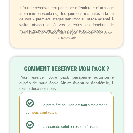
Il faut impérativement participer à l'entièreté d'un stage
(semaine ou weekend), les journées restantes à la fin
de vos 2 premiers stages serviront au
stage adapté à
votre niveau
et à vos attentes en fonction de
votre
progression
et des conditions rencontrées.
NB :
Pour toute question, n’hésitez pas à contacter notre école
de parapente.
COMMENT RÉSERVER MON PACK ?
Pour réserver votre
pack parapente autonomie
auprès de notre école
Air et Aventure Académie
, il
existe deux solutions :
La première solution est tout simplement
de
nous contacter.
La seconde solution est de s'inscrire à