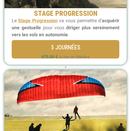
STAGE PROGRESSION
Le
Stage Progression
va vous permettre d’
acquérir
une gestuelle
pour vous
diriger plus sereinement
vers les vols en autonomie
.
5 JOURNÉES
675.00 €
au lieu de
759.00 €
+