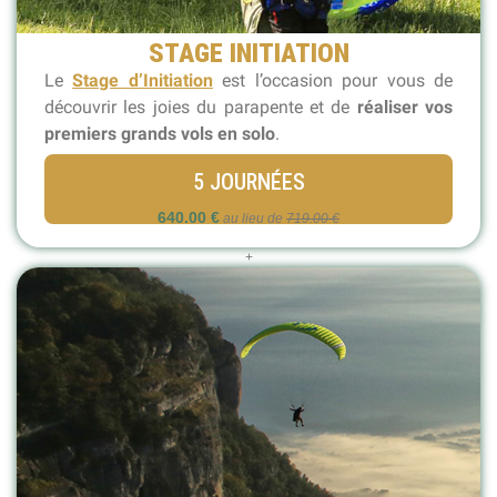
STAGE INITIATION
Le
S
tage d’Initiation
est l’occasion pour vous de
découvrir les joies du parapente
et de
réaliser vos
premiers
grands vols en solo
.
5 JOURNÉES
640.00 €
au lieu de
719.00 €
+