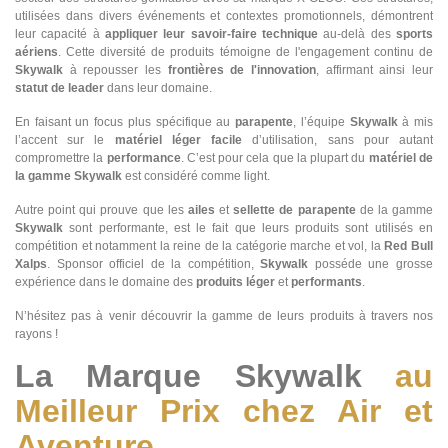
utilisées dans divers événements et contextes promotionnels, démontrent
leur capacité à
appliquer leur savoir-faire technique
au-delà des
sports
aériens
. Cette diversité de produits témoigne de l'engagement continu de
Skywalk
à repousser les
frontières de l'innovation
, affirmant ainsi leur
statut de leader
dans leur domaine.
En faisant un focus plus spécifique au
parapente
, l’équipe
Skywalk
à mis
l’accent sur le
matériel léger facile
d’utilisation, sans pour autant
compromettre la
performance
. C’est pour cela que la plupart du
matériel de
la gamme Skywalk
est considéré comme light.
Autre point qui prouve que les
ailes
et
sellette
de parapente
de la gamme
Skywalk
sont performante, est le fait que leurs produits sont utilisés en
compétition et notamment la reine de la catégorie marche et vol, la
Red Bull
Xalps
. Sponsor officiel de la compétition,
Skywalk
posséde une grosse
expérience dans le domaine des
produits léger
et
performants
.
N’hésitez pas à venir découvrir la gamme de leurs produits à travers nos
rayons !
La Marque Skywalk
au
Meilleur Prix chez Air et
Aventure