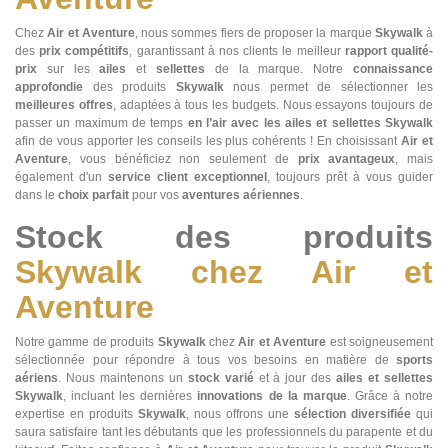
Chez
Air et Aventure
, nous sommes fiers de proposer la marque
Skywalk
à
des
prix compétitifs
, garantissant à nos clients le meilleur
rapport qualité-
prix
sur les
ailes
et
sellettes
de la marque. Notre
connaissance
approfondie
des produits
Skywalk
nous permet de sélectionner les
meilleures offres
, adaptées à tous les budgets. Nous essayons toujours de
passer un maximum de temps
en l’air avec les ailes et sellettes Skywalk
afin de vous apporter les conseils les plus cohérents ! En choisissant
Air et
Aventure
, vous bénéficiez non seulement de
prix avantageux
, mais
également d'un
service client exceptionnel
, toujours prêt à vous guider
dans le
choix parfait
pour vos
aventures aériennes
.
Stock des produits
Skywalk chez Air et
Aventure
Notre gamme de produits
Skywalk
chez
Air et Aventure
est soigneusement
sélectionnée pour répondre à tous vos besoins en matière de
sports
aériens
. Nous maintenons un
stock varié
et à jour des
ailes et sellettes
Skywalk
, incluant les dernières
innovations de la marque
. Grâce à notre
expertise en produits
Skywalk
, nous offrons une
sélection diversifiée
qui
saura satisfaire tant les débutants que les professionnels du parapente et du