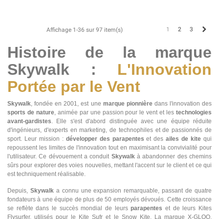
Suiv
1
2
3
Affichage 1-36 sur 97 item(s)
Histoire de la marque
Skywalk :
L'Innovation
Portée par le Vent
Skywalk
, fondée en 2001, est une
marque pionnière
dans l'innovation des
sports de nature
, animée par une passion pour le vent et les
technologies
avant-gardistes
. Elle s'est d'abord distinguée avec une équipe réduite
d'ingénieurs, d'experts en marketing, de technophiles et de passionnés de
sport. Leur mission :
développer des parapentes
et des
ailes de kite
qui
repoussent les limites de l'innovation tout en maximisant la convivialité pour
l'utilisateur. Ce dévouement a conduit
Skywalk
à abandonner des chemins
sûrs pour explorer des voies nouvelles, mettant l'accent sur le client et ce qui
est techniquement réalisable.
Depuis,
Skywalk
a connu une expansion remarquable, passant de quatre
fondateurs à une équipe de plus de 50 employés dévoués. Cette croissance
se reflète dans le succès mondial de leurs
parapentes
et de leurs Kites
Flysurfer, utilisés pour le Kite Sufr et le Snow Kite. La marque X-GLOO,