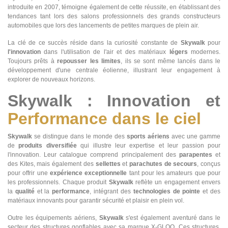
introduite en 2007, témoigne également de cette réussite, en établissant des
tendances tant lors des salons professionnels des grands constructeurs
automobiles que lors des lancements de petites marques de plein air.
La clé de ce succès réside dans la curiosité constante de
Skywalk
pour
l'innovation
dans l'utilisation de l'air et des matériaux
légers
modernes.
Toujours prêts à
repousser les
limites
, ils se sont même lancés dans le
développement d'une centrale éolienne, illustrant leur engagement à
explorer de nouveaux horizons.
Skywalk : Innovation et
Performance dans le ciel
Skywalk
se distingue dans le monde des
sports aériens
avec une gamme
de
produits diversifiée
qui illustre leur expertise et leur passion pour
l'innovation. Leur catalogue comprend principalement des
parapentes
et
des Kites, mais également des
sellettes
et
parachutes de secours
, conçus
pour offrir une
expérience exceptionnelle
tant pour les amateurs que pour
les professionnels. Chaque produit
Skywalk
reflète un engagement envers
la
qualité
et la
performance
, intégrant des
technologies de pointe
et des
matériaux innovants pour garantir sécurité et plaisir en plein vol.
Outre les équipements aériens,
Skywalk
s'est également aventuré dans le
secteur des structures gonflables avec sa marque X-GLOO. Ces structures,