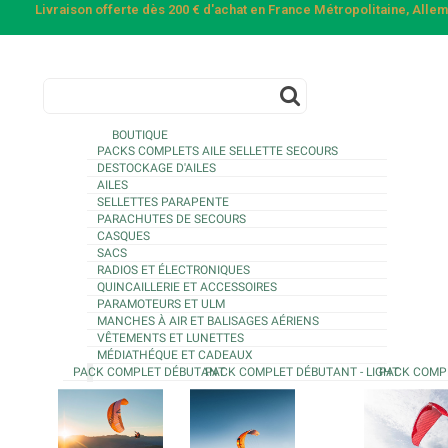
Livraison offerte dès 200 € d'achat en France Métropolitaine, All
BOUTIQUE
PACKS COMPLETS AILE SELLETTE SECOURS
DESTOCKAGE D'AILES
AILES
SELLETTES PARAPENTE
PARACHUTES DE SECOURS
CASQUES
SACS
RADIOS ET ÉLECTRONIQUES
QUINCAILLERIE ET ACCESSOIRES
PARAMOTEURS ET ULM
MANCHES À AIR ET BALISAGES AÉRIENS
VÊTEMENTS ET LUNETTES
MÉDIATHÉQUE ET CADEAUX
PACK COMPLET DÉBUTANT
PACK COMPLET DÉBUTANT - LIGHT
PACK COMP