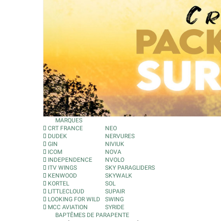
MARQUES
CRT FRANCE
NEO
DUDEK
NERVURES
GIN
NIVIUK
ICOM
NOVA
INDEPENDENCE
NVOLO
ITV WINGS
SKY PARAGLIDERS
KENWOOD
SKYWALK
KORTEL
SOL
LITTLECLOUD
SUPAIR
LOOKING FOR WILD
SWING
MCC AVIATION
SYRIDE
BAPTÊMES DE PARAPENTE