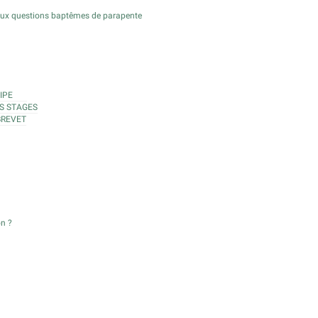
aux questions baptêmes de parapente
IPE
S STAGES
BREVET
on ?