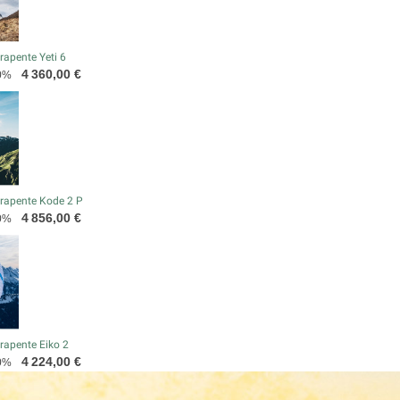
apente Yeti 6
Prix
4 360,00 €
0%
rapente Kode 2 P
Prix
4 856,00 €
0%
rapente Eiko 2
Prix
4 224,00 €
0%