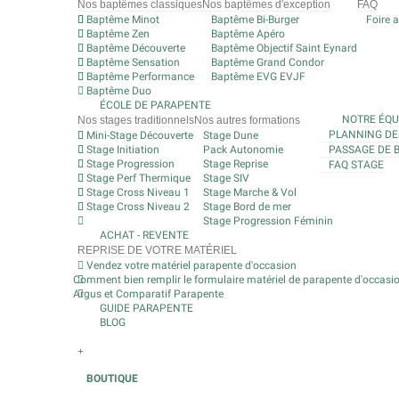
Nos baptêmes classiques
Nos baptêmes d'exception
FAQ
Baptême Minot
Baptême Bi-Burger
Foire 
Baptême Zen
Baptême Apéro
Baptême Découverte
Baptême Objectif Saint Eynard
Baptême Sensation
Baptême Grand Condor
Baptême Performance
Baptême EVG EVJF
Baptême Duo
ÉCOLE DE PARAPENTE
NOTRE ÉQU
Nos stages traditionnels
Nos autres formations
PLANNING DE
Mini-Stage Découverte
Stage Dune
Stage Initiation
Pack Autonomie
PASSAGE DE 
Stage Progression
Stage Reprise
FAQ STAGE
Stage Perf Thermique
Stage SIV
Stage Cross Niveau 1
Stage Marche & Vol
Stage Cross Niveau 2
Stage Bord de mer
Stage Progression Féminin
ACHAT - REVENTE
REPRISE DE VOTRE MATÉRIEL
Vendez votre matériel parapente d'occasion
Comment bien remplir le formulaire matériel de parapente d'occasi
Argus et Comparatif Parapente
GUIDE PARAPENTE
BLOG
+
BOUTIQUE