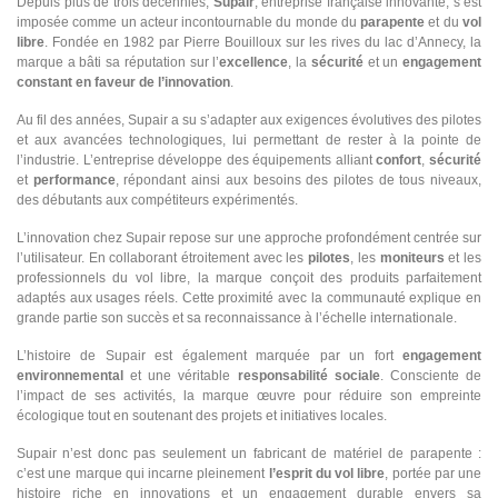
Depuis plus de trois décennies,
Supair
, entreprise française innovante, s’est
imposée comme un acteur incontournable du monde du
parapente
et du
vol
libre
. Fondée en 1982 par Pierre Bouilloux sur les rives du lac d’Annecy, la
marque a bâti sa réputation sur l’
excellence
, la
sécurité
et un
engagement
constant en faveur de l’innovation
.
Au fil des années, Supair a su s’adapter aux exigences évolutives des pilotes
et aux avancées technologiques, lui permettant de rester à la pointe de
l’industrie. L’entreprise développe des équipements alliant
confort
,
sécurité
et
performance
, répondant ainsi aux besoins des pilotes de tous niveaux,
des débutants aux compétiteurs expérimentés.
L’innovation chez Supair repose sur une approche profondément centrée sur
l’utilisateur. En collaborant étroitement avec les
pilotes
, les
moniteurs
et les
professionnels du vol libre, la marque conçoit des produits parfaitement
adaptés aux usages réels. Cette proximité avec la communauté explique en
grande partie son succès et sa reconnaissance à l’échelle internationale.
L’histoire de Supair est également marquée par un fort
engagement
environnemental
et une véritable
responsabilité sociale
. Consciente de
l’impact de ses activités, la marque œuvre pour réduire son empreinte
écologique tout en soutenant des projets et initiatives locales.
Supair n’est donc pas seulement un fabricant de matériel de parapente :
c’est une marque qui incarne pleinement
l’esprit du vol libre
, portée par une
histoire riche en innovations et un engagement durable envers sa