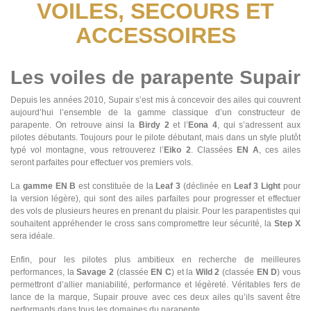
VOILES, SECOURS ET
ACCESSOIRES
Les voiles de parapente Supair
Depuis les années 2010, Supair s’est mis à concevoir des ailes qui couvrent
aujourd’hui l’ensemble de la gamme classique d’un constructeur de
parapente. On retrouve ainsi la
Birdy 2
et l’
Eona 4
, qui s’adressent aux
pilotes débutants. Toujours pour le pilote débutant, mais dans un style plutôt
typé vol montagne, vous retrouverez l’
Eiko 2
. Classées
EN A
, ces ailes
seront parfaites pour effectuer vos premiers vols.
La
gamme EN B
est constituée de la
Leaf 3
(déclinée en
Leaf 3 Light
pour
la version légère), qui sont des ailes parfaites pour progresser et effectuer
des vols de plusieurs heures en prenant du plaisir. Pour les parapentistes qui
souhaitent appréhender le cross sans compromettre leur sécurité, la
Step X
sera idéale.
Enfin, pour les pilotes plus ambitieux en recherche de meilleures
performances, la
Savage 2
(classée
EN C
) et la
Wild 2
(classée
EN D
) vous
permettront d’allier maniabilité, performance et légèreté. Véritables fers de
lance de la marque, Supair prouve avec ces deux ailes qu’ils savent être
performants dans tous les domaines du parapente.