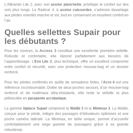
L’Altirando Lite 2, avec son
assise planchette
, privilégie le confort sur des
vols plus longs. La Radical 4, à
assise cuissardes
, s’adresse davantage
aux pilotes orientés marche et vol, tout en conservant un excellent confort en
l’air.
Quelles sellettes Supair pour
les débutants ?
Pour les novices, la
Access 3
constitue une excellente première sellette.
Robuste et confortable, elle répond parfaitement aux besoins de
l’apprentissage. L’
Evo Lite 2
, plus technique, offre un excellent compromis
entre confort et sécurité, avec une protection mousse-bag et un dossier
renforcé.
Pour les pilotes confirmés en quête de sensations fortes, l’
Acro 4
est une
référence incontournable. Dotée de deux poches secours, d’un mousse-bag
renforcé et de matériaux ultra-résistants, elle reste la sellette la plus
plébiscitée en
parapente acrobatique
.
La gamme
biplace Supair
comprend la
Walibi 3
et la
Minimax 3
. La Walibi,
conçue pour le pilote, intègre des passages d’élévateurs optimisés et une
poche caméra latérale. La Minimax, en taille unique, permet d’accueillir
confortablement une large gamme de passagers grâce à sa grande
robustesse.