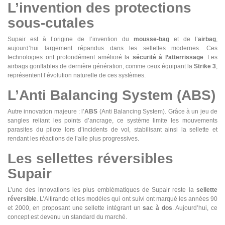
L’invention des protections
sous-cutales
Supair est à l’origine de l’invention du
mousse-bag
et de l’
airbag
,
aujourd’hui largement répandus dans les sellettes modernes. Ces
technologies ont profondément amélioré la
sécurité à l’atterrissage
. Les
airbags gonflables de dernière génération, comme ceux équipant la
Strike 3
,
représentent l’évolution naturelle de ces systèmes.
L’Anti Balancing System (ABS)
Autre innovation majeure : l’
ABS
(Anti Balancing System). Grâce à un jeu de
sangles reliant les points d’ancrage, ce système limite les mouvements
parasites du pilote lors d’incidents de vol, stabilisant ainsi la sellette et
rendant les réactions de l’aile plus progressives.
Les sellettes réversibles
Supair
L’une des innovations les plus emblématiques de Supair reste la
sellette
réversible
. L’Altirando et les modèles qui ont suivi ont marqué les années 90
et 2000, en proposant une sellette intégrant un
sac à dos
. Aujourd’hui, ce
concept est devenu un standard du marché.