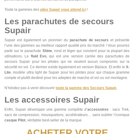
Toute la gammes des
ailes Supair vous attend ici
!
Les parachutes de secours
Supair
Supair est également un pionnier du
parachute de secours
et présente
l’une des gammes au meilleur rapport qualité prix du marché ! Vous pourrez
partir sur le parachute
Shine
, rond et léger qui convient pour la plupart des
utilisations. Le
fluid Evo
, qui est une version carrée des parachutes de
secours Supair pour les pilotes qui ne veulent aucun compromis sur la
sécurité en vol. Ce dernier existe également en version Biplace. Et enfin le
X-
Lite
, modèle ultra light de Supair pour les pilotes pour qui chaque gramme
compte et plutôt destiné pour les adeptes de marche et vol ou vol montagne.
N’hésitez pas à venir découvrir
toute la gamme des Secours Supair.
Les accessoires Supair
Enfin, Supair développe une gamme complète d’
accessoires
: sacs Trek,
sacs de compression, mousquetons, accélérateurs… sans oublier l’iconique
casque Pilot
, véritable best-seller de la marque.
ACHETER VOTRE