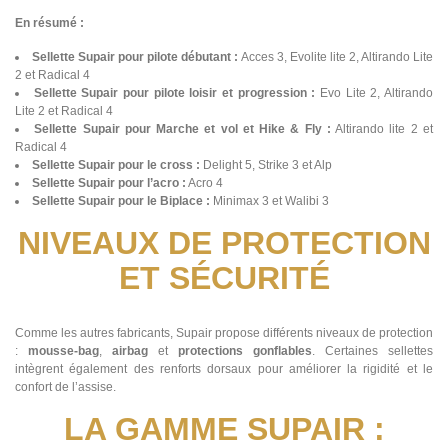
En résumé :
Sellette Supair pour pilote débutant :
Acces 3, Evolite lite 2, Altirando Lite
2 et Radical 4
Sellette Supair pour pilote loisir et progression :
Evo Lite 2, Altirando
Lite 2 et Radical 4
Sellette Supair pour Marche et vol et Hike & Fly :
Altirando lite 2 et
Radical 4
Sellette Supair pour le cross :
Delight 5, Strike 3 et Alp
Sellette Supair pour l’acro :
Acro 4
Sellette Supair pour le Biplace :
Minimax 3 et Walibi 3
NIVEAUX DE PROTECTION
ET SÉCURITÉ
Comme les autres fabricants, Supair propose différents niveaux de protection
:
mousse-bag
,
airbag
et
protections gonflables
. Certaines sellettes
intègrent également des renforts dorsaux pour améliorer la rigidité et le
confort de l’assise.
LA GAMME SUPAIR :