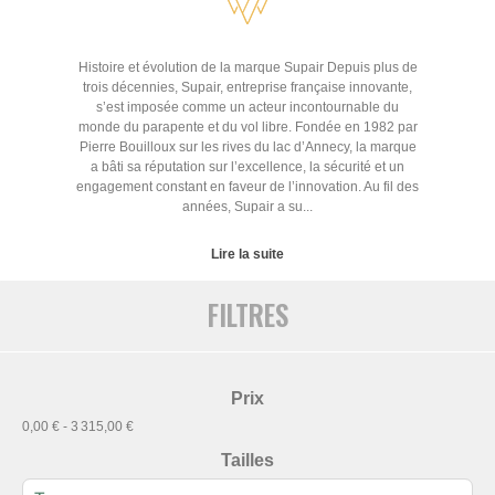
Histoire et évolution de la marque Supair Depuis plus de
trois décennies, Supair, entreprise française innovante,
s’est imposée comme un acteur incontournable du
monde du parapente et du vol libre. Fondée en 1982 par
Pierre Bouilloux sur les rives du lac d’Annecy, la marque
a bâti sa réputation sur l’excellence, la sécurité et un
engagement constant en faveur de l’innovation. Au fil des
années, Supair a su...
Lire la suite
FILTRES
Prix
0,00 € - 3 315,00 €
Tailles