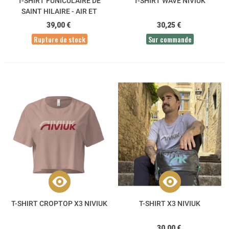
T-SHIRT FUNICULAIRE DE
T-SHIRT WAVE NIVIUK
SAINT HILAIRE - AIR ET
AVENTURE
39,00 €
30,25 €
Rupture de stock
Sur commande
T-SHIRT CROPTOP X3 NIVIUK
T-SHIRT X3 NIVIUK
30,00 €