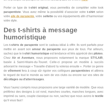
Porter ce type de
t-shirt original
, vous permettra de compléter votre look
parapentiste
. Vous avez même la possibilité d’associer votre
t-shirt
selon
votre
aile de parapente
, votre
sellette
ou vos équipements afin d’harmoniser
votre style.
Des t-shirts à message
humoristique
Les
t-shirts de parapente
sont le cadeau idéal à offrir. Ils sont parfaits pour
mettre en avant son
amour du parapente
aux yeux de tous. Par ailleurs,
sachez que le
t-shirt humoristique
est tendance et très apprécié des
pilotes
.
Chez
Air et Aventure
, nous proposons notamment la marque
STYLAIR
,
basée à Saint-Hilaire-du-Touvet. Celle-ci propose un modèle à succès
arborant le message « Travaille d'abord tu voleras ensuite ». Porter ce genre
de
vêtement
fera à coup sûr rigoler vos collègues
parapentistes
et attirera
le regard de tout le monde au sein de vos clubs ou encore sur vos sites de
décollages ou d’atterrissages
.
Vous l’aurez compris nous proposons une large variété de modèle. Que vous
préfériez des designs à col rond, manches courtes, manches longues, avec
imprimé ou sans, couple classique ou non, sachez que nous avons le
textile
qu’il vous faut !