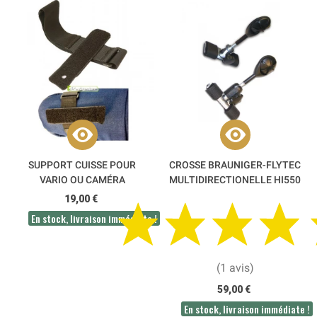
SUPPORT CUISSE POUR
CROSSE BRAUNIGER-FLYTEC
VARIO OU CAMÉRA
MULTIDIRECTIONELLE HI550
INDEPENDENCE
19,00 €
En stock, livraison immédiate !
(1 avis)
59,00 €
En stock, livraison immédiate !