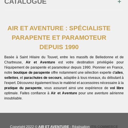
CATALOGUE
AIR ET AVENTURE : SPÉCIALISTE
PARAPENTE ET PARAMOTEUR
DEPUIS 1990
Basée à Saint Hilaire du Touvet, entre les massifs de Belledonne et de
Chartreuse,
Air et Aventure
est votre destination privilégiée pour
l'équipement de parapente et paramoteur depuis 1990. Pionnier en France,
notre
boutique de parapente
offre notamment une sélection experte d'
ailes
,
sellettes
, et
parachutes de secours
, adaptée à tous niveaux, du débutant à
l'expert. Découvrez également tous le matériel et accessoires nécessaire à la
pratique du parapente
, vous assurant ainsi une expérience de
vol libre
optimale. Faites confiance à
Air et Aventure
pour une aventure aérienne
inoubliable.
Copyright 2022 ©
AIR ET AVENTURE
- Réalisation
ITIS COMMERCE