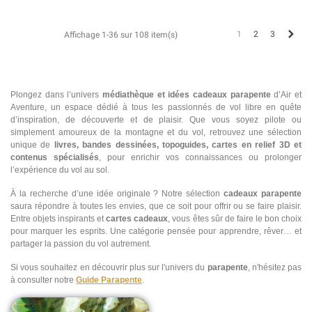
Suiv
1
2
3
Affichage 1-36 sur 108 item(s)
Plongez dans l’univers
médiathèque et idées cadeaux parapente
d’Air et
Aventure, un espace dédié à tous les passionnés de vol libre en quête
d’inspiration, de découverte et de plaisir. Que vous soyez pilote ou
simplement amoureux de la montagne et du vol, retrouvez une sélection
unique de
livres, bandes dessinées, topoguides, cartes en relief 3D et
contenus spécialisés
, pour enrichir vos connaissances ou prolonger
l’expérience du vol au sol.
À la recherche d’une idée originale ? Notre sélection
cadeaux parapente
saura répondre à toutes les envies, que ce soit pour offrir ou se faire plaisir.
Entre objets inspirants et
cartes cadeaux
, vous êtes sûr de faire le bon choix
pour marquer les esprits. Une catégorie pensée pour apprendre, rêver… et
partager la passion du vol autrement.
Si vous souhaitez en découvrir plus sur l'univers du
parapente
, n'hésitez pas
à consulter notre
Guide Parapente
.