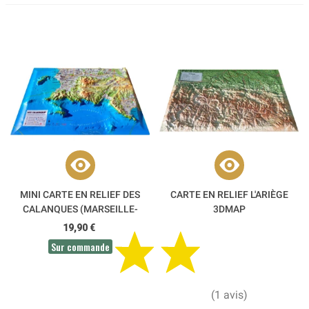
MINI CARTE EN RELIEF DES
CARTE EN RELIEF L'ARIÈGE
CALANQUES (MARSEILLE-
3DMAP
CASSIS-LA CIOTAT) 3DMAP
19,90 €
Sur commande
(1 avis)