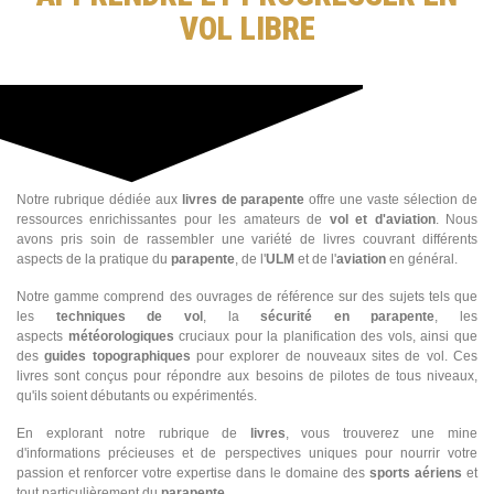
VOL LIBRE
Notre rubrique dédiée aux
livres de parapente
offre une vaste sélection de
ressources enrichissantes pour les amateurs de
vol et d'aviation
. Nous
avons pris soin de rassembler une variété de livres couvrant différents
aspects de la pratique du
parapente
, de l'
ULM
et de l'
aviation
en général.
Notre gamme comprend des ouvrages de référence sur des sujets tels que
les
techniques de vol
, la
sécurité en parapente
, les
aspects
météorologiques
cruciaux pour la planification des vols, ainsi que
des
guides topographiques
pour explorer de nouveaux sites de vol. Ces
livres sont conçus pour répondre aux besoins de pilotes de tous niveaux,
qu'ils soient débutants ou expérimentés.
En explorant notre rubrique de
livres
, vous trouverez une mine
d'informations précieuses et de perspectives uniques pour nourrir votre
passion et renforcer votre expertise dans le domaine des
sports aériens
et
tout particulièrement du
parapente
.