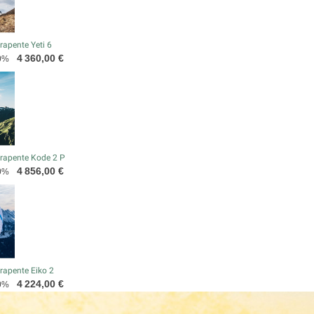
apente Yeti 6
Prix
4 360,00 €
0%
rapente Kode 2 P
Prix
4 856,00 €
0%
rapente Eiko 2
Prix
4 224,00 €
0%