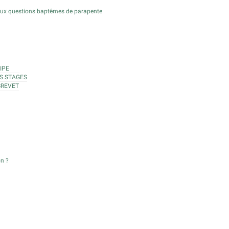
aux questions baptêmes de parapente
IPE
S STAGES
BREVET
on ?