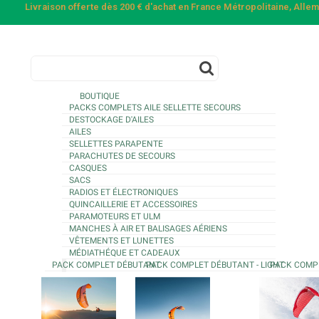
Livraison offerte dès 200 € d'achat en France Métropolitaine, All
BOUTIQUE
PACKS COMPLETS AILE SELLETTE SECOURS
DESTOCKAGE D'AILES
AILES
SELLETTES PARAPENTE
PARACHUTES DE SECOURS
CASQUES
SACS
RADIOS ET ÉLECTRONIQUES
QUINCAILLERIE ET ACCESSOIRES
PARAMOTEURS ET ULM
MANCHES À AIR ET BALISAGES AÉRIENS
VÊTEMENTS ET LUNETTES
MÉDIATHÉQUE ET CADEAUX
PACK COMPLET DÉBUTANT
PACK COMPLET DÉBUTANT - LIGHT
PACK COMP