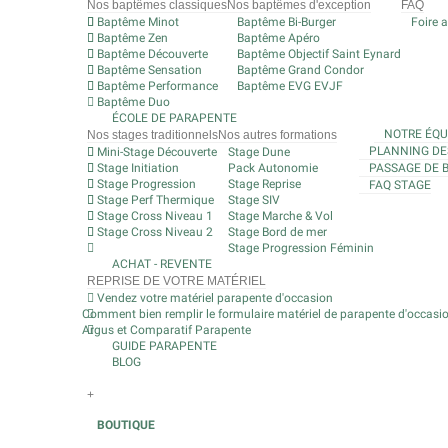
Nos baptêmes classiques
Nos baptêmes d'exception
FAQ
Baptême Minot
Baptême Bi-Burger
Foire 
Baptême Zen
Baptême Apéro
Baptême Découverte
Baptême Objectif Saint Eynard
Baptême Sensation
Baptême Grand Condor
Baptême Performance
Baptême EVG EVJF
Baptême Duo
ÉCOLE DE PARAPENTE
NOTRE ÉQU
Nos stages traditionnels
Nos autres formations
PLANNING DE
Mini-Stage Découverte
Stage Dune
Stage Initiation
Pack Autonomie
PASSAGE DE 
Stage Progression
Stage Reprise
FAQ STAGE
Stage Perf Thermique
Stage SIV
Stage Cross Niveau 1
Stage Marche & Vol
Stage Cross Niveau 2
Stage Bord de mer
Stage Progression Féminin
ACHAT - REVENTE
REPRISE DE VOTRE MATÉRIEL
Vendez votre matériel parapente d'occasion
Comment bien remplir le formulaire matériel de parapente d'occasi
Argus et Comparatif Parapente
GUIDE PARAPENTE
BLOG
+
BOUTIQUE