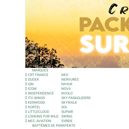
MARQUES
CRT FRANCE
NEO
DUDEK
NERVURES
GIN
NIVIUK
ICOM
NOVA
INDEPENDENCE
NVOLO
ITV WINGS
SKY PARAGLIDERS
KENWOOD
SKYWALK
KORTEL
SOL
LITTLECLOUD
SUPAIR
LOOKING FOR WILD
SWING
MCC AVIATION
SYRIDE
BAPTÊMES DE PARAPENTE