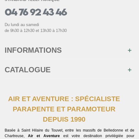
Du lundi au samedi
de 9h30 à 12h30 et 13h30 à 17h30
INFORMATIONS
CATALOGUE
AIR ET AVENTURE : SPÉCIALISTE
×
PARAPENTE ET PARAMOTEUR
Rejoignez-nous
DEPUIS 1990
Inscrivez-vous à notre newsletter et recevez
immédiatement
10€ de réduction
sur votre 1ère
commande
Basée à Saint Hilaire du Touvet, entre les massifs de Belledonne et de
Chartreuse,
Air et Aventure
est votre destination privilégiée pour