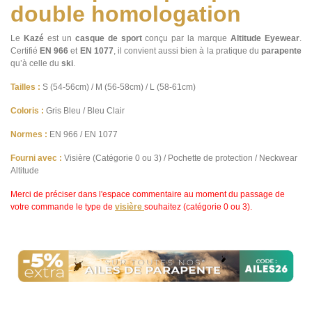
double homologation
Le
Kazé
est un
casque de sport
conçu par la marque
Altitude Eyewear
.
Certifié
EN 966
et
EN 1077
, il convient aussi bien à la pratique du
parapente
qu’à celle du
ski
.
Tailles :
S (54-56cm) / M (56-58cm) / L (58-61cm)
Coloris :
Gris Bleu / Bleu Clair
Normes :
EN 966 / EN 1077
Fourni avec :
Visière (Catégorie 0 ou 3) / Pochette de protection / Neckwear
Altitude
Merci de préciser
dans l'espace commentaire
au moment du passage de
votre commande le type de
visière
souhaitez (catégorie 0 ou 3).