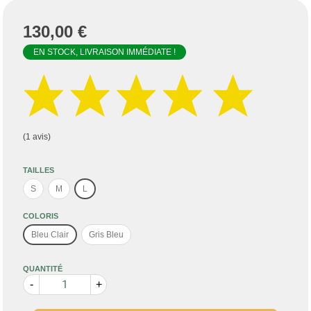
130,00 €
EN STOCK, LIVRAISON IMMÉDIATE !
(1 avis)
TAILLES
S
M
L
COLORIS
Bleu Clair
Gris Bleu
QUANTITÉ
-
+