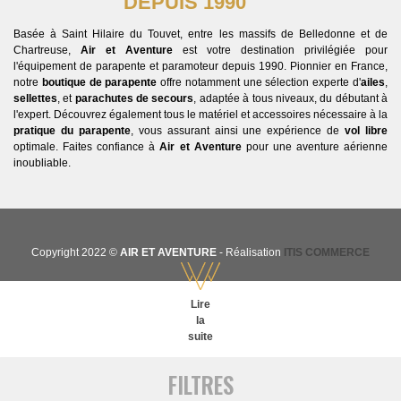
DEPUIS 1990
Basée à Saint Hilaire du Touvet, entre les massifs de Belledonne et de
Chartreuse,
Air et Aventure
est votre destination privilégiée pour
l'équipement de parapente et paramoteur depuis 1990. Pionnier en France,
notre
boutique de parapente
offre notamment une sélection experte d'
ailes
,
sellettes
, et
parachutes de secours
, adaptée à tous niveaux, du débutant à
l'expert. Découvrez également tous le matériel et accessoires nécessaire à la
pratique du parapente
, vous assurant ainsi une expérience de
vol libre
optimale. Faites confiance à
Air et Aventure
pour une aventure aérienne
inoubliable.
Copyright 2022 ©
AIR ET AVENTURE
- Réalisation
ITIS COMMERCE
Lire
la
suite
FILTRES