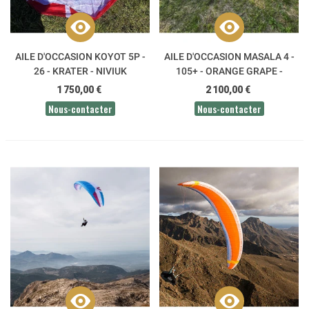
AILE D'OCCASION KOYOT 5P -
AILE D'OCCASION MASALA 4 -
26 - KRATER - NIVIUK
105+ - ORANGE GRAPE -
SKYWALK
1 750,00 €
2 100,00 €
Nous-contacter
Nous-contacter