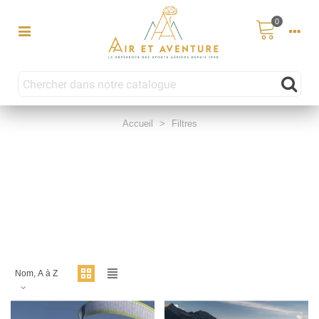
0
Accueil
>
Filtres
Nom, A à Z