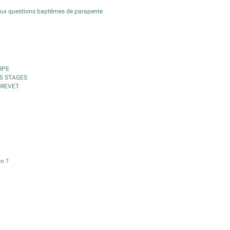
aux questions baptêmes de parapente
IPE
S STAGES
BREVET
on ?