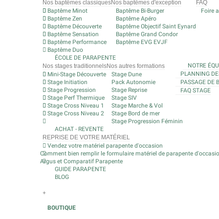
Nos baptêmes classiques
Nos baptêmes d'exception
FAQ
Baptême Minot
Baptême Bi-Burger
Foire 
Baptême Zen
Baptême Apéro
Baptême Découverte
Baptême Objectif Saint Eynard
Baptême Sensation
Baptême Grand Condor
Baptême Performance
Baptême EVG EVJF
Baptême Duo
ÉCOLE DE PARAPENTE
NOTRE ÉQU
Nos stages traditionnels
Nos autres formations
PLANNING DE
Mini-Stage Découverte
Stage Dune
Stage Initiation
Pack Autonomie
PASSAGE DE 
Stage Progression
Stage Reprise
FAQ STAGE
Stage Perf Thermique
Stage SIV
Stage Cross Niveau 1
Stage Marche & Vol
Stage Cross Niveau 2
Stage Bord de mer
Stage Progression Féminin
ACHAT - REVENTE
REPRISE DE VOTRE MATÉRIEL
Vendez votre matériel parapente d'occasion
Comment bien remplir le formulaire matériel de parapente d'occasi
Argus et Comparatif Parapente
GUIDE PARAPENTE
BLOG
+
BOUTIQUE