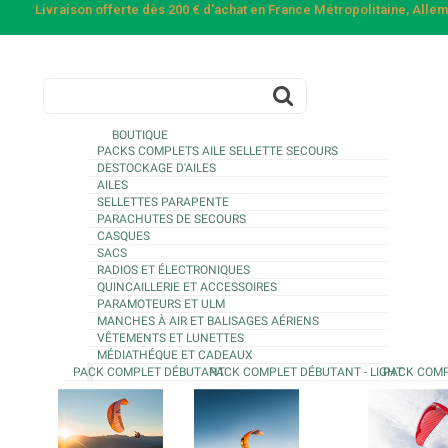
Livraison offerte dès 200 € d'achat en France Métropolitaine, All
BOUTIQUE
PACKS COMPLETS AILE SELLETTE SECOURS
DESTOCKAGE D'AILES
AILES
SELLETTES PARAPENTE
PARACHUTES DE SECOURS
CASQUES
SACS
RADIOS ET ÉLECTRONIQUES
QUINCAILLERIE ET ACCESSOIRES
PARAMOTEURS ET ULM
MANCHES À AIR ET BALISAGES AÉRIENS
VÊTEMENTS ET LUNETTES
MÉDIATHÉQUE ET CADEAUX
PACK COMPLET DÉBUTANT
PACK COMPLET DÉBUTANT - LIGHT
PACK COMP