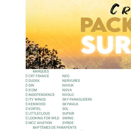
MARQUES
CRT FRANCE
NEO
DUDEK
NERVURES
GIN
NIVIUK
ICOM
NOVA
INDEPENDENCE
NVOLO
ITV WINGS
SKY PARAGLIDERS
KENWOOD
SKYWALK
KORTEL
SOL
LITTLECLOUD
SUPAIR
LOOKING FOR WILD
SWING
MCC AVIATION
SYRIDE
BAPTÊMES DE PARAPENTE