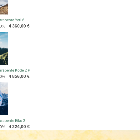
rapente Yeti 6
Prix
4 360,00 €
20%
arapente Kode 2 P
Prix
4 856,00 €
20%
rapente Eiko 2
Prix
4 224,00 €
20%