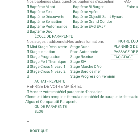
Nos baptêmes classiques
Nos baptêmes d'exception
FAQ
Baptême Minot
Baptême Bi-Burger
Foire 
Baptême Zen
Baptême Apéro
Baptême Découverte
Baptême Objectif Saint Eynard
Baptême Sensation
Baptême Grand Condor
Baptême Performance
Baptême EVG EVJF
Baptême Duo
ÉCOLE DE PARAPENTE
NOTRE ÉQU
Nos stages traditionnels
Nos autres formations
PLANNING DE
Mini-Stage Découverte
Stage Dune
Stage Initiation
Pack Autonomie
PASSAGE DE 
Stage Progression
Stage Reprise
FAQ STAGE
Stage Perf Thermique
Stage SIV
Stage Cross Niveau 1
Stage Marche & Vol
Stage Cross Niveau 2
Stage Bord de mer
Stage Progression Féminin
ACHAT - REVENTE
REPRISE DE VOTRE MATÉRIEL
Vendez votre matériel parapente d'occasion
Comment bien remplir le formulaire matériel de parapente d'occasi
Argus et Comparatif Parapente
GUIDE PARAPENTE
BLOG
+
BOUTIQUE