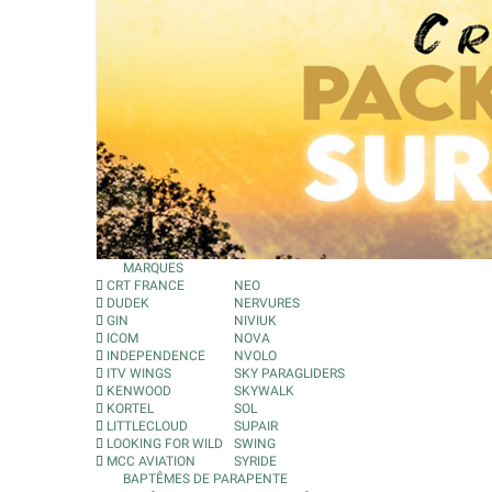
MARQUES
CRT FRANCE
NEO
DUDEK
NERVURES
GIN
NIVIUK
ICOM
NOVA
INDEPENDENCE
NVOLO
ITV WINGS
SKY PARAGLIDERS
KENWOOD
SKYWALK
KORTEL
SOL
LITTLECLOUD
SUPAIR
LOOKING FOR WILD
SWING
MCC AVIATION
SYRIDE
BAPTÊMES DE PARAPENTE