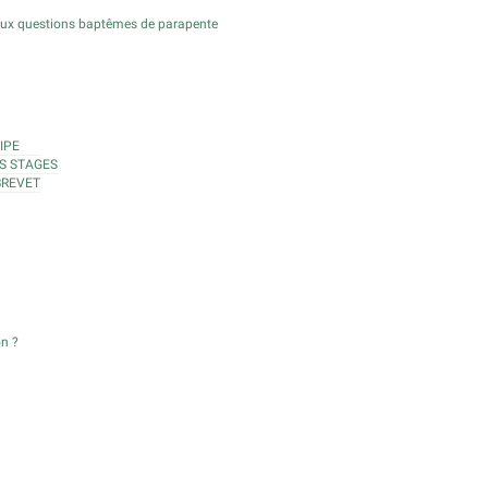
aux questions baptêmes de parapente
IPE
S STAGES
BREVET
on ?