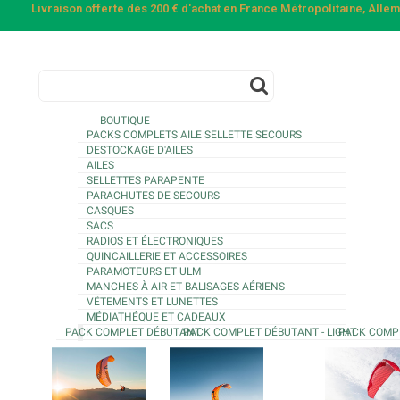
Livraison offerte dès 200 € d'achat en France Métropolitaine, All
BOUTIQUE
PACKS COMPLETS AILE SELLETTE SECOURS
DESTOCKAGE D'AILES
AILES
SELLETTES PARAPENTE
PARACHUTES DE SECOURS
CASQUES
SACS
RADIOS ET ÉLECTRONIQUES
QUINCAILLERIE ET ACCESSOIRES
PARAMOTEURS ET ULM
MANCHES À AIR ET BALISAGES AÉRIENS
VÊTEMENTS ET LUNETTES
MÉDIATHÉQUE ET CADEAUX
PACK COMPLET DÉBUTANT
PACK COMPLET DÉBUTANT - LIGHT
PACK COMP