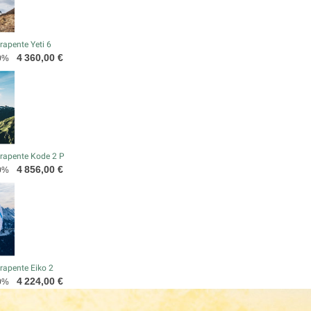
apente Yeti 6
Prix
4 360,00 €
0%
rapente Kode 2 P
Prix
4 856,00 €
0%
rapente Eiko 2
Prix
4 224,00 €
0%